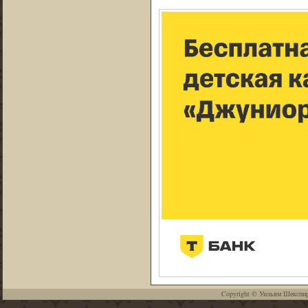
Copyright ©
Уильям Шекспи