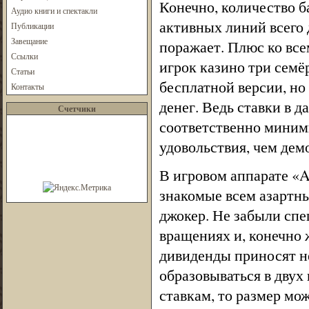
Конечно, количество б
Аудио книги и спектакли
активных линий всего д
Публикации
Завещание
поражает. Плюс ко все
Ссылки
игрок казино три семё
Статьи
бесплатной версии, но
Контакты
денег. Ведь ставки в 
Счетчики
соответственно миними
удовольствия, чем дем
В игровом аппарате «An
знакомые всем азартн
джокер. Не забыли сп
вращениях и, конечно ж
дивиденды приносят н
образовываться в двух
ставкам, то размер мож