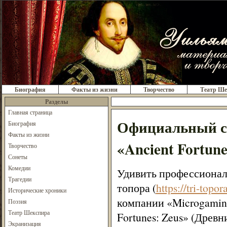
Биография
Факты из жизни
Творчество
Театр Ше
Разделы
Главная страница
Официальный са
Биография
Факты из жизни
«Ancient Fortune
Творчество
Сонеты
Комедии
Удивить профессионал
Трагедии
топора (
https://tri-topo
Исторические хроники
компании «Microgaming
Поэзия
Театр Шекспира
Fortunes: Zeus» (Древ
Экранизация