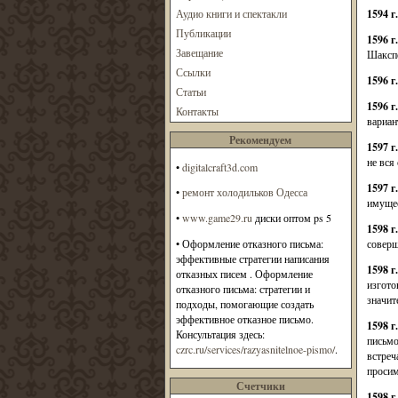
Аудио книги и спектакли
1594 г.
Публикации
1596 г.
Завещание
Шакспе
Ссылки
1596 г
Статьи
1596 г
Контакты
вариан
Рекомендуем
1597 г
не вся
•
digitalcraft3d.com
1597 г
•
ремонт холодильков Одесса
имущес
•
www.game29.ru
диски оптом ps 5
1598 г
• Оформление отказного письма:
соверш
эффективные стратегии написания
1598 г
отказных писем . Оформление
изгото
отказного письма: стратегии и
значит
подходы, помогающие создать
эффективное отказное письмо.
1598 г
Консультация здесь:
письмо
czrc.ru/services/razyasnitelnoe-pismo/
.
встреч
проси
Счетчики
1598 г