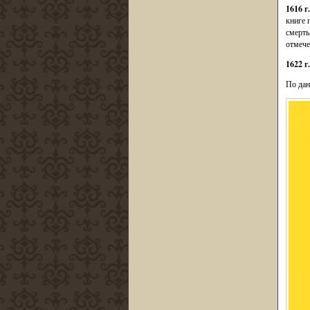
1616 г
книге 
смерть
отмече
1622 г.
По дан