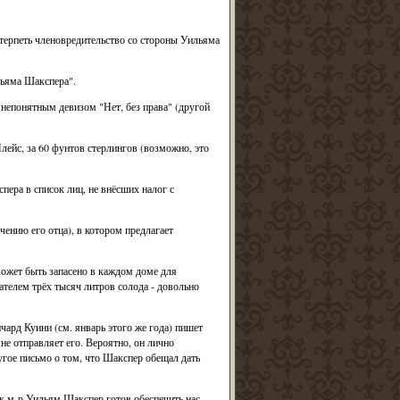
отерпеть членовредительство со стороны Уильяма
льяма Шакспера".
непонятным девизом "Нет, без права" (другой
ейс, за 60 фунтов стерлингов (возможно, это
ера в список лиц, не внёсших налог с
ению его отца), в котором предлагает
может быть запасено в каждом доме для
ателем трёх тысяч литров солода - довольно
чард Куини (см. январь этого же года) пишет
не отправляет его. Вероятно, он лично
угое письмо о том, что Шакспер обещал дать
як м-р Уильям Шакспер готов обеспечить нас