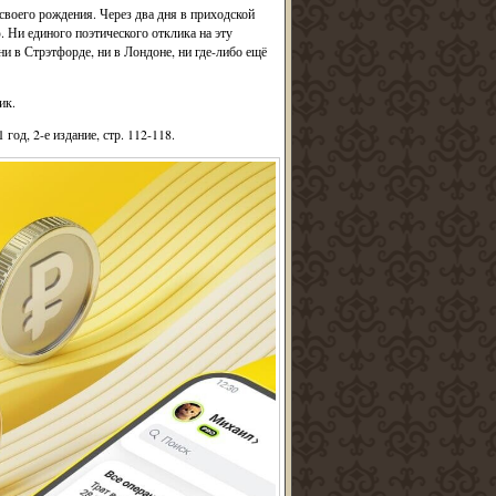
своего рождения. Через два дня в приходской
. Ни единого поэтического отклика на эту
и в Стрэтфорде, ни в Лондоне, ни где-либо ещё
ик.
од, 2-е издание, стр. 112-118.