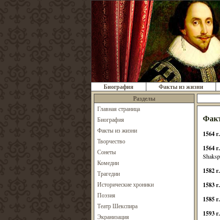
Биография
Факты из жизни
Разделы
Главная страница
Факт
Биография
Факты из жизни
1564 г
Творчество
1564 г
Сонеты
Shaksp
Комедии
1582 г
Трагедии
Исторические хроники
1583 г
Поэзия
1585 г
Театр Шекспира
1593 г.
Экранизация