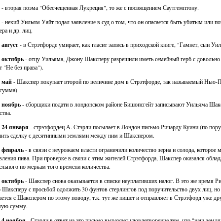
- вторая поэма "Обесчещенная Лукреция", то же с посвящением Саутгемптону.
- некий Уильям Уайт подал заявление в суд о том, что он опасается быть убитым или п
ра и др. лиц.
. август
- в Стрэтфорде умирает, как гласит запись в приходской книге, "Гамнет, сын Уи
. октябрь
- отцу Уильяма, Джону Шаксперу разрешили иметь семейный герб с довольно 
т "Не без права").
. май
- Шакспер покупает второй по величине дом в Стрэтфорде, так называемый Нью-Пл
 сумма).
. ноябрь
- сборщики подати в лондонском районе Бишопсгейт записывают Уильяма Шаксп
тва.
. 24 января
- стрэтфордец А. Стэрли посылает в Лондон письмо Ричарду Куини (по поруч
ить сделку с десятинными землями между ним и Шакспером.
. февраль
- в связи с неурожаем власти ограничили количество зерна и солода, которое 
вления пива. При проверке в связи с этим жителей Стрэтфорда, Шакспер оказался облад
ельного по меркам того времени количества.
. октябрь
- Шакспер снова оказывается в списке неуплативших налог. В это же время Ри
 Шаксперу с просьбой одолжить 30 фунтов стерлингов под поручительство двух лиц, но 
ается с Шакспером по этому поводу, т.к. тут же пишет и отправляет в Стрэтфорд уже др
мую сумму.
. 4 ноября
- Стэрли в ответ на это письмо выражает удовлетворение тем, что "наш земл