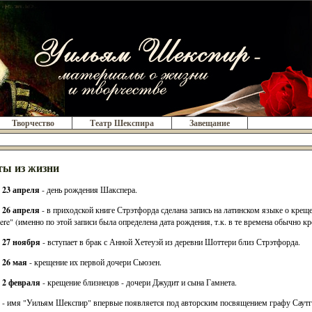
Творчество
Театр Шекспира
Завещание
ы из жизни
. 23 апреля
- день рождения Шакспера.
. 26 апреля
- в приходской книге Стрэтфорда сделана запись на латинском языке о крещен
ere" (именно по этой записи была определена дата рождения, т.к. в те времена обычно кре
. 27 ноября
- вступает в брак с Анной Хетеуэй из деревни Шоттери близ Стрэтфорда.
. 26 мая
- крещение их первой дочери Сьюзен.
. 2 февраля
- крещение близнецов - дочери Джудит и сына Гамнета.
- имя "Уильям Шекспир" впервые появляется под авторским посвящением графу Саутг