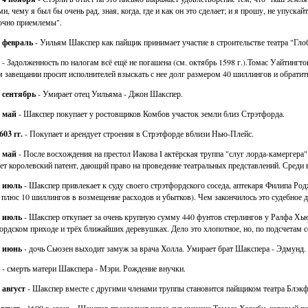
ми, чему я был бы очень рад, зная, когда, где и как он это сделает; и я прошу, не упуска
очно приемлемы".
. февраль
- Уильям Шакспер как пайщик принимает участие в строительстве театра "Глобу
- Задолженность по налогам всё ещё не погашена (см. октябрь 1598 г.).Томас Уайтингт
м завещании просит исполнителей взыскать с нее долг размером 40 шиллингов и обратит
. сентябрь
- Умирает отец Уильяма - Джон Шакспер.
. май
- Шакспер покупает у ростовщиков Комбов участок земли близ Стрэтфорда.
603 гг.
- Покупает и арендует строения в Стрэтфорде вблизи Нью-Плейс.
. май
- После восхождения на престол Иакова I актёрская труппа "слуг лорда-камергера"
ет королевский патент, дающий право на проведение театральных представлений. Среди 
. июль
- Шакспер привлекает к суду своего стрэтфордского соседа, аптекаря Филипа Род
 плюс 10 шиллингов в возмещение расходов и убытков). Чем закончилось это судебное де
. июль
- Шакспер откупает за очень крупную сумму 440 фунтов стерлингов у Ралфа Хью
ордском приходе и трёх ближайших деревушках. Дело это хлопотное, но, по подсчетам
. июнь
- дочь Сьюзен выходит замуж за врача Холла. Умирает брат Шакспера - Эдмунд.
- смерть матери Шакспера - Мэри. Рождение внучки.
. август
- Шакспер вместе с другими членами труппы становится пайщиком театра Блэкф