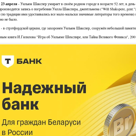
. 23 апреля
- Уильям Шакспер умирает в своём родном городе в возрасте 52 лет, в день 
производится запись о погребении Уилла Шакспера, джентльмена ("Will Shakspere, gent.")
 (по традиции ими удостаивались все мало-мальски значимые литераторы того времени) н
но не было.
- в стрэтфордской церкви, где захоронен Уильям Шакспер, сооружён небольшой памятн
ным книги И.Гилилова "Игра об Уильяме Шекспире, или Тайна Великого Феникса", 2001 г