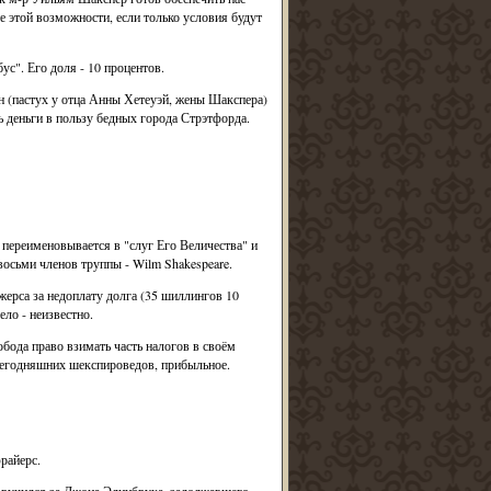
йте этой возможности, если только условия будут
с". Его доля - 10 процентов.
он (пастух у отца Анны Хетеуэй, жены Шакспера)
ь деньги в пользу бедных города Стрэтфорда.
 переименовывается в "слуг Его Величества" и
восьми членов труппы - Wilm Shakespeare.
жерса за недоплату долга (35 шиллингов 10
ло - неизвестно.
бода право взимать часть налогов в своём
 сегодняшних шекспироведов, прибыльное.
райерс.