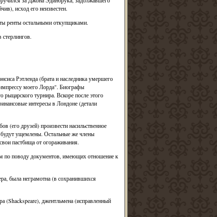
поручился за Джона Эдинбрука, задолжавшего
ив), исход его неизвестен.
аты ренты остальными откупщиками.
 стерлингов.
нсиса Рэтленда (брата и наследника умершего
"импрессу моего Лорда". Биографы
о рыцарского турнира. Вскоре после этого
финансовые интересы в Лондоне (детали
ов (его друзей) произвести насильственное
е будут ущемлены. Остальные же члены
свои пастбища от огораживания.
ком по поводу документов, имеющих отношение к
ра, была неграмотна (в сохранившихся
а (Shackspeare), джентльмена (исправленный