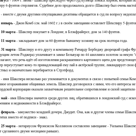
август
- 1609 г. июнь - Шакспер преследует через суд кузнеца Томаса Хорнби, который 
ру 6 фунтов стерлингов. Судебное дело продолжалось долго (Шакспер был очень настойч
- вместе с двумя другими откупщиками десятины обращается в суд по вопросу недопл
. январь
- Джон Комб (см. май 1602 г.) в своём завещании оставляет Шекспиру 5 фунтов
. 10 марта
- Шакспер покупает в Лондоне, в Блэкфрайерсе, дом за 140 фунтов.
. 11 марта
- закладывает дом за 60 фунтов бывшему хозяину на срок полтора года.
. 31 марта
- Шаксперу и его другу и компаньону Ричарду Бербеджу дворецкий графа Фрэ
ущим летом Роджера) уплачивает в замке Бельвуар по 44 шиллинга золотом за некую 
лагают, что речь идёт об изготовлении раскрашенного картонного щита для предстоящег
р переуступает кому-то принадлежащий ему пай в актёрской труппе, ликвидирует свои 
стны) и окончательно перебирается в Стрэтфорд.
- имя Шакспера несколько раз упоминается в документах в связи с попыткой семьи Комб
нное огораживание общинных земель. Шакспер договорился с ними, что его интересы н
ордской корпорации оказали захватчикам решительное сопротивление и силой защитили 
. май
- имя Шекспира значится среди других лиц, обратившихся в лондонский суд с ис
оениям и недвижимости в Блэкфрайерсе.
. февраль
- замужество младшей дочери, Джудит. Она, как и другие члены семьи Шакспе
нтах вместо её подписи - знак).
. 25 марта
- нотариусом Фрэнсисом Коллинзом составлено завещание - Уильяма Шакспер
т сделанного двумя месяцами раньше).