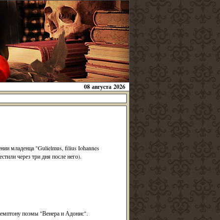
08 августа 2026
ии младенца "Gulielmus, filius Iohannes
стили через три дня после него).
емптону поэмы "Венера и Адонис".