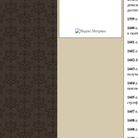
деньга
достат
1599 г
1600 г.
в своё
1601 г
1602 г
1602-1
1603 г
получа
1604 г
пенсов
1605 г
стрэтф
1607 г
1608 г.
1608 г