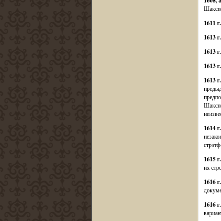
1608, 
Шакспе
1611 г.
1613 г
1613 г
1613 г
1613 г
предыд
предпо
Шакспе
неизве
1614 г.
незако
стрэтф
1615 г
их стр
1616 г
докуме
1616 г
вариан