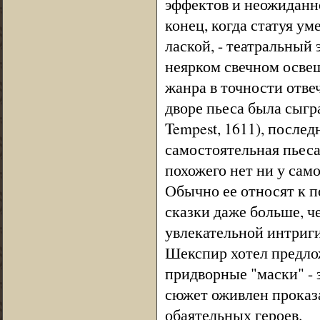
эффектов и неожиданн
конец, когда статуя у
лаской, - театральный
неярком свечном осве
жанра в точности отве
дворе пьеса была сыгра
Tempest, 1611), послед
самостоятельная пьеса
похожего нет ни у сам
Обычно ее относят к п
сказки даже больше, ч
увлекательной интриг
Шекспир хотел предло
придворные "маски" - 
сюжет оживлен проказ
обаятельных героев.