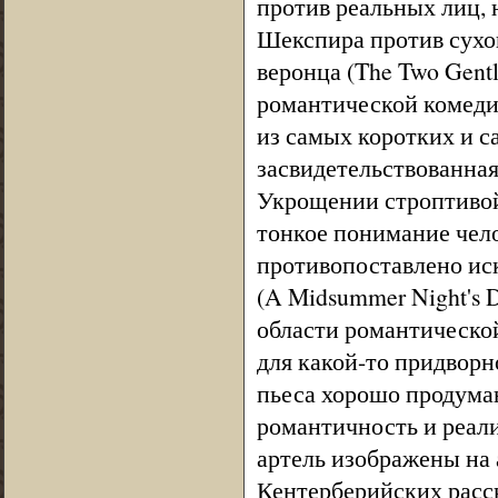
против реальных лиц, 
Шекспира против сухог
веронца (The Two Gentl
романтической комедии
из самых коротких и с
засвидетельствованная 
Укрощении строптивой 
тонкое понимание чел
противопоставлено ис
(A Midsummer Night's 
области романтической
для какой-то придворн
пьеса хорошо продуман
романтичность и реали
артель изображены на 
Кентерберийских расс