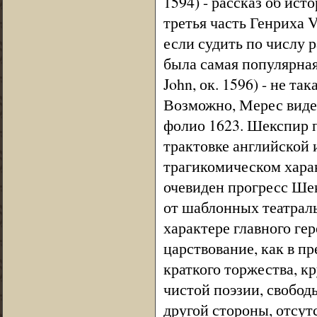
1594) - рассказ об ист
третья часть Генриха 
если судить по числу 
была самая популярная
John, ок. 1596) - не т
Возможно, Мерес видел
фолио 1623. Шекспир 
трактовке английской 
трагикомическом харак
очевиден прогресс Шек
от шаблонных театраль
характере главного гер
царствование, как в пр
краткого торжества, к
чистой поэзии, свобод
другой стороны, отсут