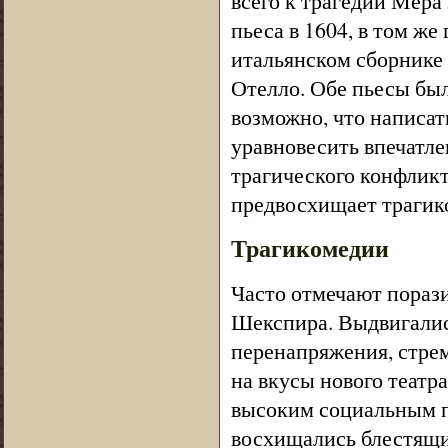
всего к трагедии Мера
пьеса в 1604, в том же
итальянском сборнике 
Отелло. Обе пьесы был
возможно, что написа
уравновесить впечатл
трагического конфлик
предвосхищает трагик
Трагикомедии
Часто отмечают порази
Шекспира. Выдвигались
перенапряжения, стрем
на вкусы нового театра
высоким социальным по
восхищались блестящи