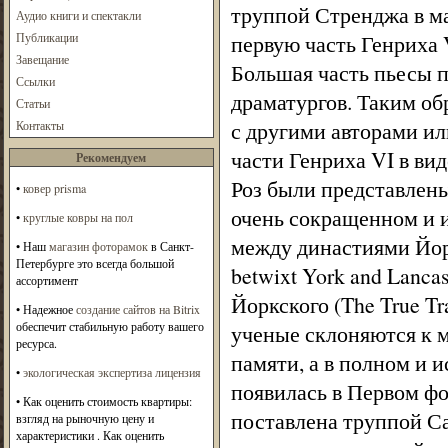
труппой Стренджа в ма
Аудио книги и спектакли
Публикации
первую часть Генриха 
Завещание
Большая часть пьесы п
Ссылки
драматургов. Таким о
Статьи
с другими авторами ил
Контакты
части Генриха VI в ви
Рекомендуем
Роз были представлены
•
ковер prisma
очень сокращенном и 
•
круглые ковры на пол
между династиями Йорко
• Наш
магазин фоторамок
в Санкт-
Петербурге это всегда большой
betwixt York and Lanca
ассортимент
Йоркского (The True Tr
• Надежное
создание сайтов на Bitrix
обеспечит стабильную работу вашего
ученые склоняются к м
ресурса.
памяти, а в полном и 
•
экологическая экспертиза лицензия
появилась в Первом фо
• Как оценить стоимость квартиры:
поставлена труппой Са
взгляд на рыночную цену и
характеристики . Как оценить