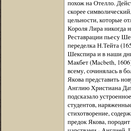
похож на Отелло. Дейс
скорее символический,
цельности, которые от
Короля Лира никогда не
Реставрации пьесу Ше
переделка Н.Тейта (165
Шекспира и в наши дни
Макбет (Macbeth, 1606
всему, сочинялась в б
Якова представить нов
Англию Христиана Датс
подсказало устроенное
студентов, наряженны
стихотворение, содерж
предок Якова, породит
царствами - Англией, 