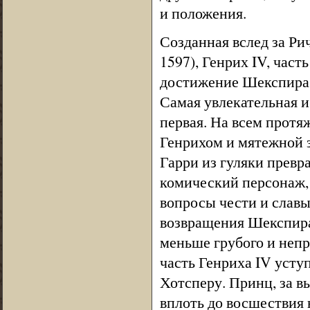
и положения.
Созданная вслед за Рич
1597), Генрих IV, част
достижение Шекспира 
Самая увлекательная и 
первая. На всем прот
Генрихом и мятежной з
Гарри из гуляки превра
комический персонаж, 
вопросы чести и славы
возвращения Шекспира
меньше грубого и непр
часть Генриха IV усту
Хотсперу. Принц, за в
вплоть до восшествия 