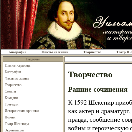
Биография
Факты из жизни
Творчество
Театр Ше
Разделы
Главная страница
Творчество
Биография
Факты из жизни
Творчество
Ранние сочинения
Сонеты
Комедии
К 1592 Шекспир приоб
Трагедии
как актер и драматург,
Исторические хроники
Поэзия
правда, сообщение со
Театр Шекспира
войны и героическую 
Экранизация