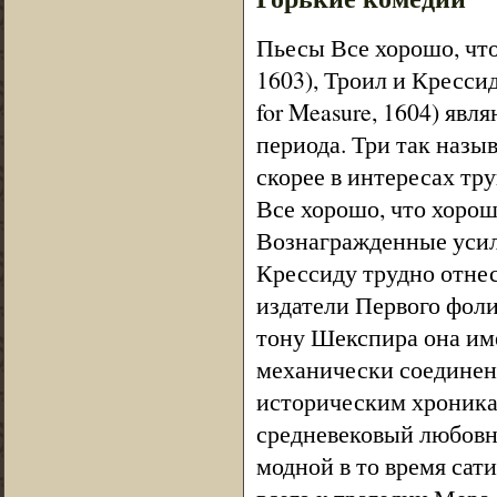
Пьесы Все хорошо, что 
1603), Троил и Крессида
for Measure, 1604) яв
периода. Три так назы
скорее в интересах тр
Все хорошо, что хорош
Вознагражденные усил
Крессиду трудно отнес
издатели Первого фоли
тону Шекспира она име
механически соединены,
историческим хроникам
средневековый любовн
модной в то время сат