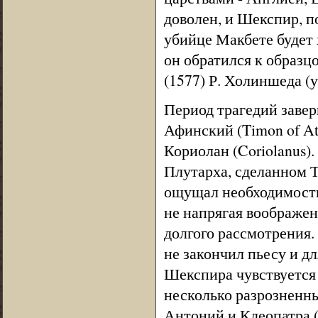
доволен, и Шекспир, по
убийце Макбете будет 
он обратился к образ
(1577) Р. Холиншеда (ум
Период трагедий завер
Афинский (Timon of Ath
Кориолан (Coriolanus)
Плутарха, сделанном Т
ощущал необходимость 
не напрягая воображен
долгого рассмотрения.
не закончил пьесу и д
Шекспира чувствуется в
несколько разрозненны
Антоний и Клеопатра (