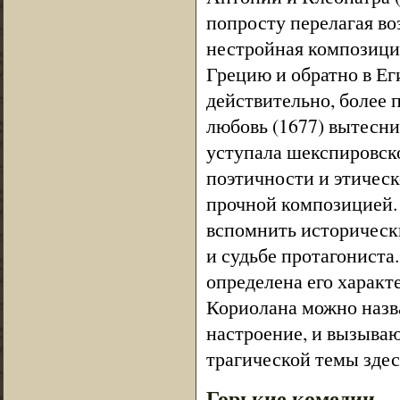
попросту перелагая в
нестройная композиция 
Грецию и обратно в Еги
действительно, более 
любовь (1677) вытесни
уступала шекспировско
поэтичности и этическо
прочной композицией. 
вспомнить историческ
и судьбе протагониста
определена его характ
Кориолана можно назв
настроение, и вызываю
трагической темы здесь
Горькие комедии