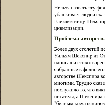
Нельзя назвать эту фи
убаюкивает людей сказ
Елизаветинцу Шекспиру
цивилизации.
Проблема авторств
Более двух столетий п
Уильям Шекспир из Стр
написал и стихотворени
собранные в фолио его
авторстве Шекспира во
многими. Трудно сказа
послужило то, что вик
писателя, а Шекспира 
"бедным крестьянином 