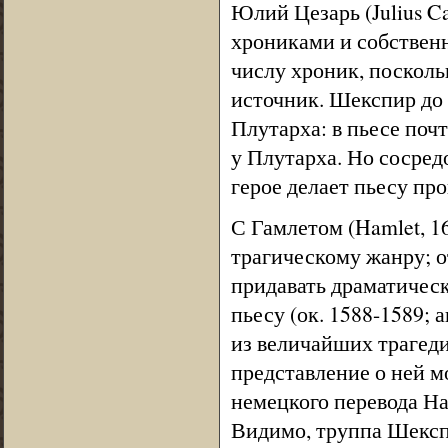
Юлий Цезарь (Julius C
хрониками и собственн
числу хроник, посколь
источник. Шекспир до
Плутарха: в пьесе поч
у Плутарха. Но сосред
герое делает пьесу пр
С Гамлетом (Hamlet, 1
трагическому жанру; от
придавать драматичес
пьесу (ок. 1588-1589; 
из величайших трагеди
представление о ней м
немецкого перевода На
Видимо, труппа Шексп