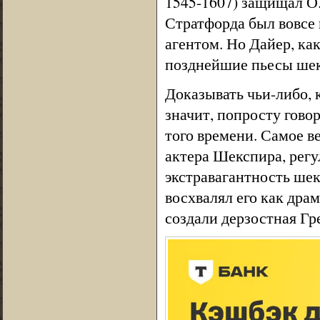
1545-1607) защищал О.
Стратфорда был вовсе 
агентом. Но Дайер, ка
позднейшие пьесы шек
Доказывать чьи-либо, 
значит, попросту говор
того времени. Самое в
актера Шекспира, регу
экстравагантность шек
восхвалял его как драм
создали дерзостная Гр