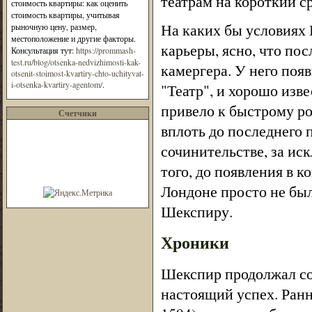
театрам на короткий с
стоимость квартиры: как оценить
стоимость квартиры, учитывая
На каких бы условиях 
рыночную цену, размер,
местоположение и другие факторы.
карьеры, ясно, что по
Консультация тут:
https://prommash-
test.ru/blog/otsenka-nedvizhimosti-kak-
камергера. У него появ
otsenit-stoimost-kvartiry-chto-uchityvat-
i-otsenka-kvartiry-agentom/
.
"Театр", и хорошо изв
привело к быстрому ро
Счетчики
вплоть до последнего 
сочинительстве, за ис
того, до появления в к
Лондоне просто не был
Шекспиру.
Хроники
Шекспир продолжал со
настоящий успех. Рання