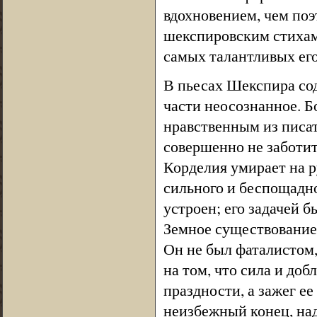
вдохновением, чем по
шекспировским стихам
самых талантливых ег
В пьесах Шекспира со
части неосознанное. Б
нравственным из писат
совершенно не заботит
Корделия умирает на ру
сильного и беспощадно
устроен; его задачей б
Земное существование 
Он не был фаталистом,
на том, что сила и доб
праздности, а зажег е
неизбежный конец, над