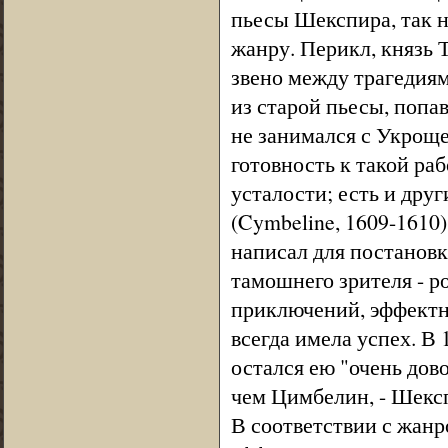
пьесы Шекспира, так н
жанру. Перикл, князь Ти
звено между трагедия
из старой пьесы, попа
не занимался с Укроще
готовность к такой ра
усталости; есть и дру
(Cymbeline, 1609-1610
написал для постановки
тамошнего зрителя - р
приключений, эффектн
всегда имела успех. В 
остался ею "очень довол
чем Цимбелин, - Шекс
В соответствии с жан