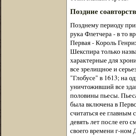
Поздние соавторст
Позднему периоду прин
рука Флетчера - в то в
Первая - Король Генрих
Шекспира только назва
характерные для хрони
все зрелищное и серье
"Глобусе" в 1613; на 
уничтоживший все зда
половины пьесы. Пьеса
была включена в Первое
считаться ее главным с
девять лет после его 
своего времени г-ном