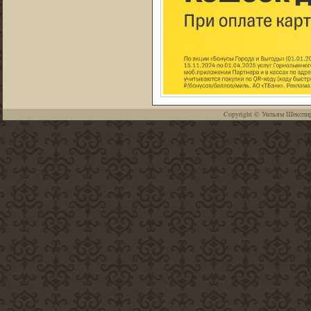
Copyright ©
Уильям Шекспи