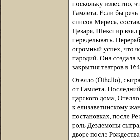
поскольку известно, чт
Гамлета. Если бы речь
список Мереса, состав
Цезаря, Шекспир взял 
переделывать. Перераб
огромный успех, что я
пародий. Она создала 
закрытия театров в 164
Отелло (Othello), сыгр
от Гамлета. Последни
царского дома; Отелло
к елизаветинскому жа
постановках, после Ре
роль Дездемоны сыгра
дворе после Рождества 