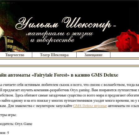
Творчество
Театр Шекспира
Завещание
йн автоматы «Fairytale Forest» в казино GMS Deluxe
ы считаете себя истинным любителем сказок и всего, что связно с волшебством, тогда вам
й предлагает изучить компания-разработчик Oryx gaming. Вам понравится путешествие
ебством. Здесь обитают самые загадочные существа со всего мира и предлагают обогатит
 найти одному и на его поиски у многих путешественников уходит много времени, но у в
кам. Для знакомства с эмулятором запускайте
GMS Deluxe игровые
автомматы по ссылк
тры игры:
одитель: Oryx Game
нов: 5