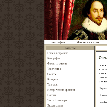
Биография
Факты из жизни
Разделы
Главная страница
Онла
Биография
Факты из жизни
Если в
Творчество
которы
и волш
Сонеты
сложно
Комедии
тропин
Трагедии
Параме
Исторические хроники
Поэзия
Произв
Театр Шекспира
Бараба
Экранизация