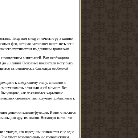
рятаны. Тогда вам следует начать игру в казино
ться фея, которая заставляет ожить весь лес и
я вашего путешествия по длинным тропинкам.
ам с появлением выигрышей. Вам необходимо
т 1 до 20 линий. Основные показатели могу быть
аться автоматически, благодаря особенной
ереходить к следующему этапу, а именно к
 смогут помочь в тот или иной момент. Все
. Вы увидите, как появляются карточные
динаковых символов, вы получите прибавление к
лняют дополнительные функции. К ним относится
мены для других знаков. Несмотря на то, что
luxe увидит, как перед ним появляется еще одно
. Оно умеет разговаривать и с удовольствием