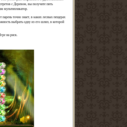
ортретов с Деревом, вы получите пять
вам мультипликатор.
 парень точно знает, в каких лесных пещерах
жность выбрать одну из его шляп, в которой
гре на риск.