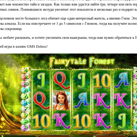
жет вам множество тайн и загадок. Как только вам удастся найти три, четыре или пять п
тных спинов. Появившиеся желуди увеличат этот показатель в несколько раз и подарят 
деленном месте большого леса обитает еще один интересный житель, а именно Гном. Этот
ны алмазы. Если вы повстречаете от 3 до 5 символов с Гномом, тогда вы получите возмо
ны сокровища.
ы любите рисковать, и хотите увеличить свои выигрыши, тогда вам нужно обратиться к И
й игры в казино GMS Deluxe!