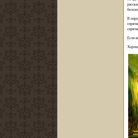
расска
беспла
В опре
спрята
спрята
Если в
Хороше