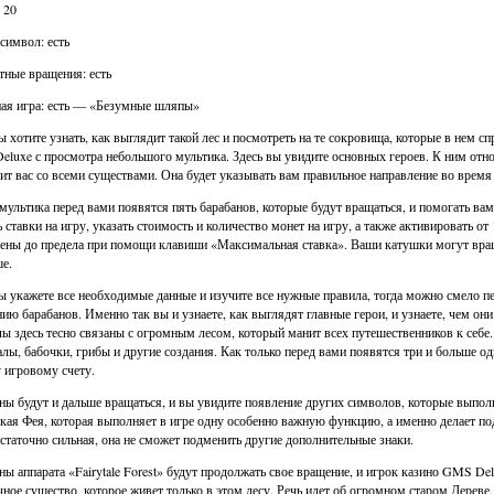
 20
символ: есть
тные вращения: есть
ая игра: есть — «Безумные шляпы»
ы хотите узнать, как выглядит такой лес и посмотреть на те сокровища, которые в нем сп
luxe с просмотра небольшого мультика. Здесь вы увидите основных героев. К ним относи
ит вас со всеми существами. Она будет указывать вам правильное направление во врем
мультика перед вами появятся пять барабанов, которые будут вращаться, и помогать в
ь ставки на игру, указать стоимость и количество монет на игру, а также активировать о
ены до предела при помощи клавиши «Максимальная ставка». Ваши катушки могут вращ
е.
ы укажете все необходимые данные и изучите все нужные правила, тогда можно смело п
ию барабанов. Именно так вы и узнаете, как выглядят главные герои, и узнаете, чем они
ы здесь тесно связаны с огромным лесом, который манит всех путешественников к себе
лы, бабочки, грибы и другие создания. Как только перед вами появятся три и больше о
 игровому счету.
ны будут и дальше вращаться, и вы увидите появление других символов, которые выпо
кая Фея, которая выполняет в игре одну особенно важную функцию, а именно делает под
статочно сильная, она не сможет подменить другие дополнительные знаки.
ны аппарата «Fairytale Forest» будут продолжать свое вращение, и игрок казино GMS De
чное существо, которое живет только в этом лесу. Речь идет об огромном старом Дереве