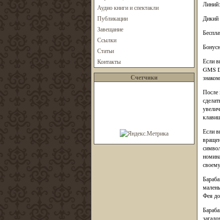
Линий:
Аудио книги и спектакли
Публикации
Дикий 
Завещание
Беспла
Ссылки
Бонусн
Статьи
Если в
Контакты
GMS De
Счетчики
знаком
После 
сделат
увелич
клавиш
Если в
вращен
символ
номина
своему
Бараба
малень
Фея до
Бараба
загадо