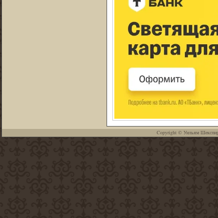
Copyright ©
Уильям Шекспи