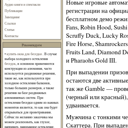
Новые игровые автом
Аудио книги и спектакли
регистрации на официа
Публикации
Завещание
бесплатном демо режиме 
Ссылки
Fans, Robin Hood, Sushi 
Статьи
Scruffy Duck, Lucky Ro
Контакты
Fire Horse, Shamrockers,
Рекомендуем
Fruits Land, Diamond Do
•
купить окна для беседки
. В случае
и Pharaohs Gold III.
выбора холодного остекления
беседок
, в основном применяются
конструкции из алюминия, часто
При выпадении призово
используется раздвижные решения,
такие же, как используются при
остаются две активные
холодном остеклении балконов,
так же Gamble — прове
только больших размеров, а также
решения на базе раздвижных
(черный или красный),
алюминиевых систем. При
остеклении беседки одним из важных
удваивается.
моментов является, то как она будет
открываться для проветривания.
Мужчина с тонкими чер
Сейчас по желанию заказчика мы
можем реализовать, как глухое,
Скаттера. При выпаден
например, панорамное остекление,