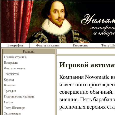
Биография
Факты из жизни
Творчество
Театр Ше
Разделы
Главная страница
Игровой автома
Биография
Факты из жизни
Творчество
Компания Novomatic в
Сонеты
известного произведен
Комедии
совершенно обычный, и
Трагедии
Исторические хроники
внешне. Пять барабано
Поэзия
различных версиях ст
Театр Шекспира
Экранизация