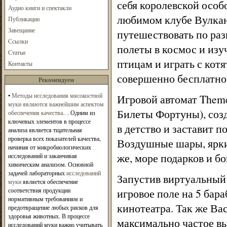
себя королевской особо
Аудио книги и спектакли
любимом клубе Вулка
Публикации
Завещание
путешествовать по ра
Ссылки
полеты в космос и изу
Статьи
птицам и играть с кот
Контакты
совершенно бесплатно
Рекомендуем
•
Методы исследования мясокостной
Игровой автомат Theme
муки являются важнейшим аспектом
Билеты Фортуны), созд
обеспечения качества..
. Одним из
ключевых элементов в процессе
в детство и заставит п
анализа является тщательная
проверка всех показателей качества,
Воздушные шары, ярки
начиная от микробиологических
же, море подарков и б
исследований и заканчивая
химическим анализом. Основной
задачей лабораторных
исследований
Запустив виртуальный 
муки
является обеспечение
соответствия продукции
игровое поле на 5 бар
нормативным требованиям и
кинотеатра. Так же Ва
предотвращение любых рисков для
здоровья животных. В процессе
максимально частое в
исследований муки важно учитывать