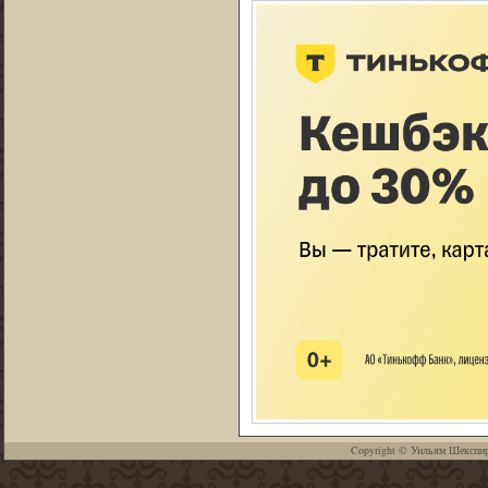
Copyright ©
Уильям Шекспи