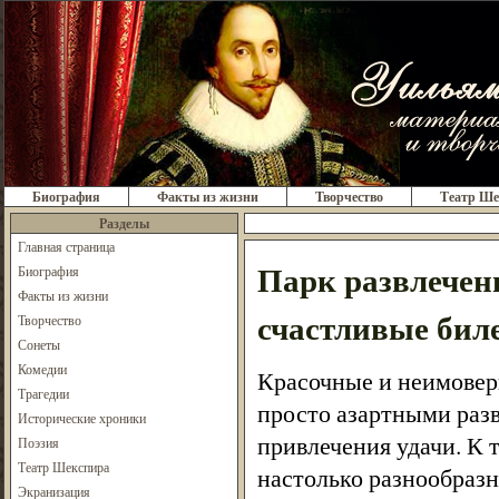
Биография
Факты из жизни
Творчество
Театр Ше
Разделы
Главная страница
Парк развлечен
Биография
Факты из жизни
счастливые бил
Творчество
Сонеты
Комедии
Красочные и неимовер
Трагедии
просто азартными раз
Исторические хроники
привлечения удачи. К
Поэзия
Театр Шекспира
настолько разнообразн
Экранизация