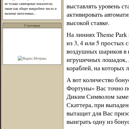
не только санитарные показатели,
выставлять уровень ста
такие как общее микробное число и
активировать автомати
наличие патогенных...
высокой ставке.
Счетчики
На линиях Theme Park
из 3, 4 или 5 простых
воздушных шариков в в
игрушечных лошадок, 
кораблей, на которых л
А вот количество бон
Фортуны» Вас точно п
Диким Символом замен
Скаттера, при выпаден
вытащит для Вас призо
выиграть одну из бону