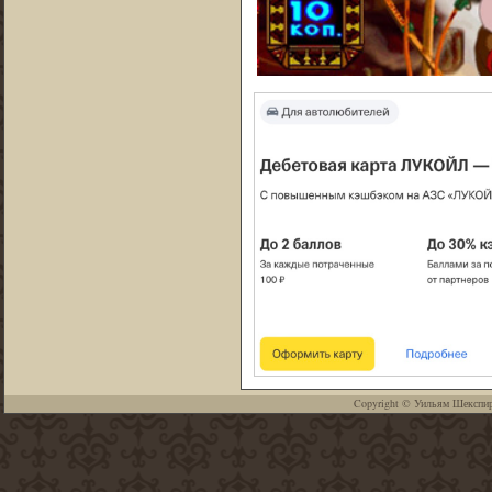
Copyright ©
Уильям Шекспи