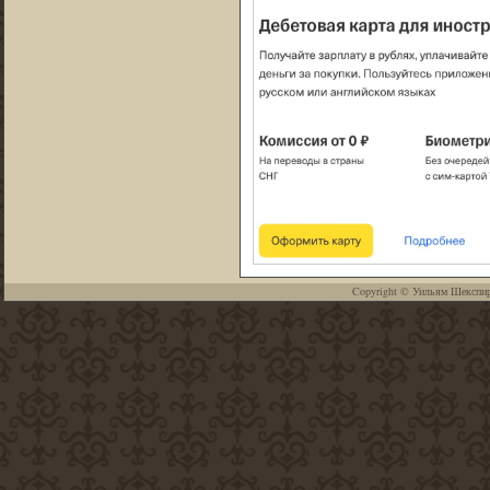
Copyright ©
Уильям Шекспи