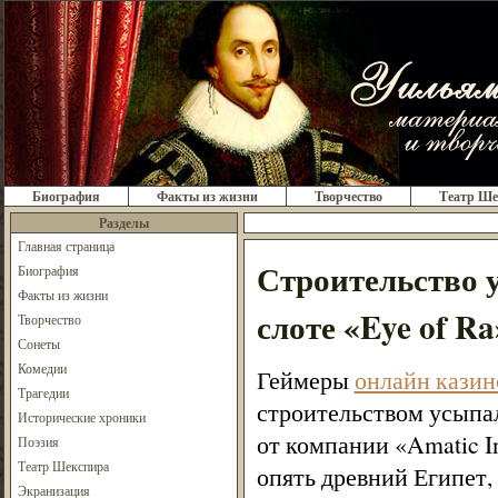
Биография
Факты из жизни
Творчество
Театр Ше
Разделы
Главная страница
Строительство 
Биография
Факты из жизни
слоте «Eye of R
Творчество
Сонеты
Комедии
Геймеры
онлайн казин
Трагедии
строительством усыпал
Исторические хроники
от компании «Amatic Ind
Поэзия
Театр Шекспира
опять древний Египет, 
Экранизация