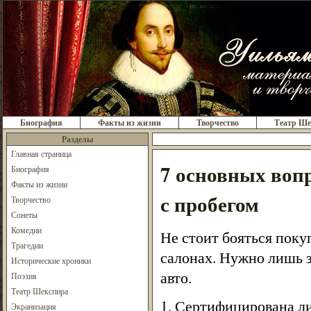
Биография
Факты из жизни
Творчество
Театр Ше
Разделы
Главная страница
7 основных воп
Биография
Факты из жизни
с пробегом
Творчество
Сонеты
Комедии
Не стоит бояться поку
Трагедии
салонах. Нужно лишь 
Исторические хроники
авто.
Поэзия
Театр Шекспира
1. Сертифицирована л
Экранизация