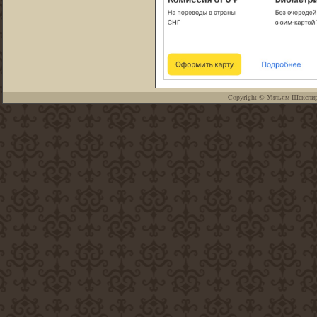
Copyright ©
Уильям Шекспи