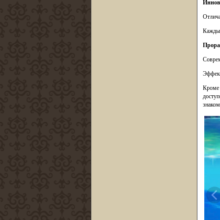
Иннов
Отлича
Каждый
Прора
Соврем
Эффект
Кроме 
доступ
знаком