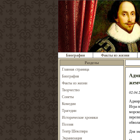
Биография
Факты из жизни
Разделы
Главная страница
Адми
Биография
жемч
Факты из жизни
Творчество
02.04.
Сонеты
Адмира
Комедии
Игра п
Трагедии
морско
перели
Исторические хроники
обвола
Поэзия
Театр Шекспира
Для зн
Экранизация