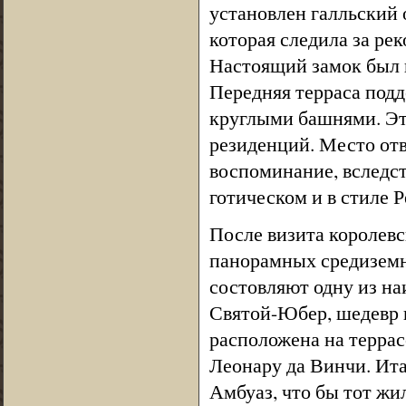
установлен галльский 
которая следила за рек
Настоящий замок был п
Передняя терраса под
круглыми башнями. Это
резиденций. Место от
воспоминание, вследст
готическом и в стиле 
После визита королев
панорамных средиземн
состовляют одну из н
Святой-Юбер, шедевр г
расположена на террас
Леонару да Винчи. Ита
Амбуаз, что бы тот жи