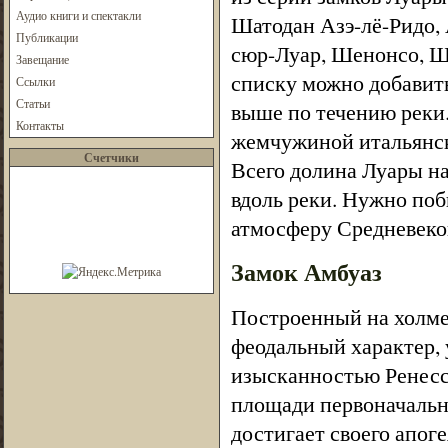
Аудио книги и спектакли
Шатодан Азэ-лё-Ридо,
Публикации
сюр-Луар, Шенонсо, Ш
Завещание
списку можно добавит
Ссылки
Статьи
выше по течению реки
Контакты
жемчужиной итальянск
Счетчики
Всего долина Луары на
вдоль реки. Нужно поб
атмосферу Средневеко
Замок Амбуаз
Построенный на холме
феодальный характер
изысканностью Ренесса
площади первоначальн
достигает своего апоге