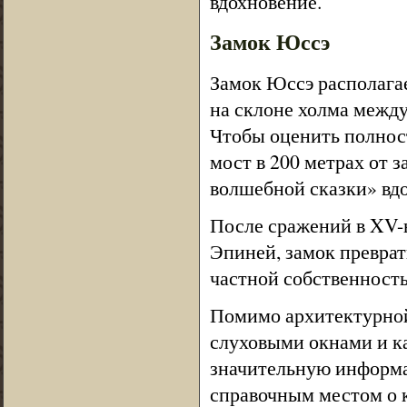
вдохновение.
Замок Юссэ
Замок Юссэ располагае
на склоне холма межд
Чтобы оценить полнос
мост в 200 метрах от з
волшебной сказки» вд
После сражений в XV-
Эпиней, замок преврат
частной собственност
Помимо архитектурной
слуховыми окнами и к
значительную информац
справочным местом о 