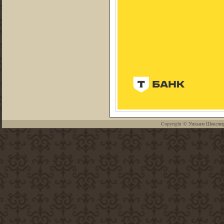
Copyright ©
Уильям Шекспи