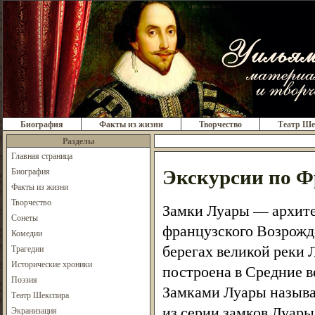
Биография
Факты из жизни
Творчество
Театр Ше
Разделы
Главная страница
Экскурсии по Ф
Биография
Факты из жизни
Творчество
Замки Луары — архите
Сонеты
французского Возрожде
Комедии
берегах великой реки 
Трагедии
Исторические хроники
построена в Средние ве
Поэзия
Замками Луары называю
Театр Шекспира
из серии замков Луары
Экранизация