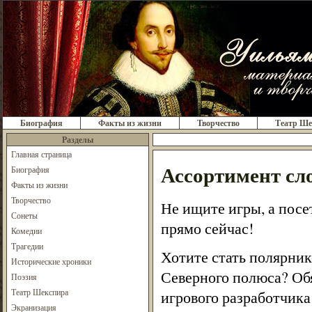
Биография
Факты из жизни
Творчество
Театр Ше
Разделы
Главная страница
Ассортимент сло
Биография
Факты из жизни
Творчество
Не ищите игры, а пос
Сонеты
прямо сейчас!
Комедии
Трагедии
Хотите стать полярник
Исторические хроники
Северного полюса? Обя
Поэзия
Театр Шекспира
игрового разработчик
Экранизация