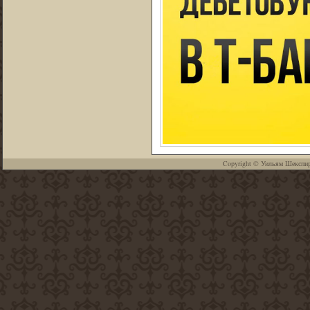
Copyright ©
Уильям Шекспи