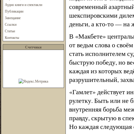
Аудио книги и спектакли
современный азартный
Публикации
шекспировскими дилемм
Завещание
деньги, а кто-то — на ж
Ссылки
Статьи
В «Макбете» централь
Контакты
от ведьм слова о своё
Счетчики
стать исполнителем су
быструю победу, но ве
каждая из которых ведё
разрушительный, захв
«Гамлет» действует ин
рулетку. Быть или не 
внутренняя борьба меж
правду, скрытую в спе
Но каждая следующая с