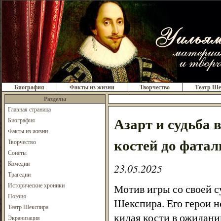
Биография
Факты из жизни
Творчество
Театр Ше
Разделы
Главная страница
Азарт и судьба 
Биография
Факты из жизни
костей до фата
Творчество
Сонеты
Комедии
23.05.2025
Трагедии
Исторические хроники
Мотив игры со своей с
Поэзия
Шекспира. Его герои н
Театр Шекспира
кидая кости в ожидани
Экранизация