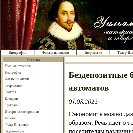
Биография
Факты из жизни
Творчество
Театр Ше
Разделы
Главная страница
Бездепозитные 
Биография
Факты из жизни
автоматов
Творчество
Сонеты
Комедии
01.08.2022
Трагедии
Исторические хроники
Сэкономить можно даже
Поэзия
образом. Речь идет о 
Театр Шекспира
посетителям различны
Экранизация