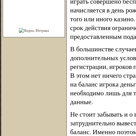
играть совершено бесп
начисляется в день ро
того или иного казино
срок действия огранич
предоставленным пода
В большинстве случае
дополнительных услов
регистрации, игроков 
В этом нет ничего стр
на баланс игрока деньг
необходимо лишь для т
данные.
Не стоит забывать и о 
затруднительно вывес
баланс. Именно поэтом