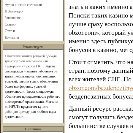
Аудио книги и спектакли
знать в каких именно
Публикации
Поиски таких казино м
Завещание
лучше сразу воспользо
Ссылки
obzor.com», который у
Статьи
Контакты
именно здесь публику
Рекомендуем
бонусов в казино, мет
•
Доставка зимней рабочей одежды
Стоит отметить, что 
транспортной компанией или
курьерской службой ГК..
. Задача
стран, поэтому данный
спецодежды – защита работника от
травм, неблагоприятных внешних
всех жителей СНГ. Но 
условий, пыли и грязи, обеспечение
obzor.com/bezdepozitny
более комфортных условий
деятельности. Также спецодежда
бездепозитных бонуса
обозначает принадлежность рабочего
к конкретной организации. Магазин
«ФИРСТ» предлагает купить
Данный ресурс рассказы
рабочую одежду
для любого вида
смогут получить безд
деятельности.
большинстве случаев н
Счетчики