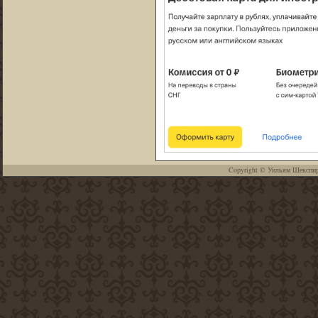
Copyright ©
Уильям Шекспи