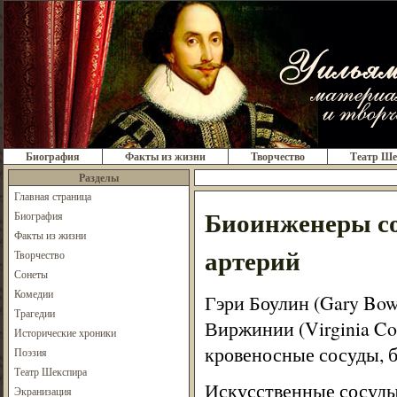
Биография
Факты из жизни
Творчество
Театр Ше
Разделы
Главная страница
Биоинженеры со
Биография
Факты из жизни
артерий
Творчество
Сонеты
Комедии
Гэри Боулин (Gary Bow
Трагедии
Виржинии (Virginia Co
Исторические хроники
кровеносные сосуды, 
Поэзия
Театр Шекспира
Искусственные сосуды
Экранизация