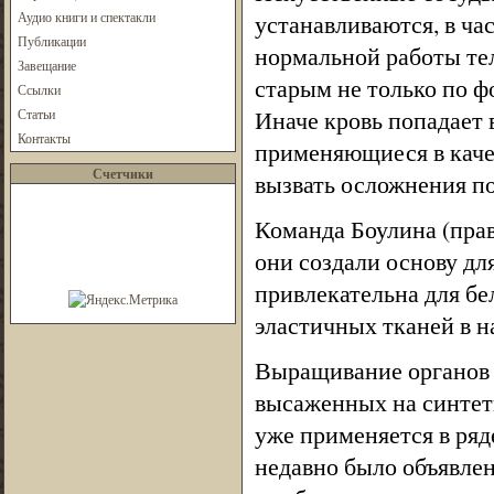
Аудио книги и спектакли
устанавливаются, в ча
Публикации
нормальной работы тел
Завещание
старым не только по фо
Ссылки
Иначе кровь попадает 
Статьи
Контакты
применяющиеся в каче
Счетчики
вызвать осложнения по
Команда Боулина (прав
они создали основу дл
привлекательна для бе
эластичных тканей в н
Выращивание органов н
высаженных на синтети
уже применяется в ряд
недавно было объявлен