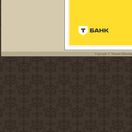
Copyright ©
Уильям Шекспи