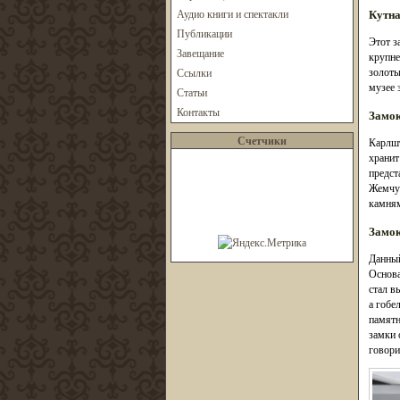
Кутна
Аудио книги и спектакли
Публикации
Этот з
Завещание
крупне
золоты
Ссылки
музее 
Статьи
Контакты
Замо
Счетчики
Карлшт
хранит
предст
Жемчуж
камням
Замок
Данный
Основа
стал в
а гобе
памятн
замки 
говори