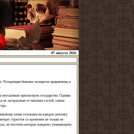
07 августа 2026
це. Резиденции бывших монархов приравнены к
.
од неусыпным присмотром государства. Однако
ка не застрахован от наплыва гостей, самые
утрь.
понимающе качая головами на каждую реплику
интерес туристов со временем не только не
мках, не посетить которые каждому уважающему