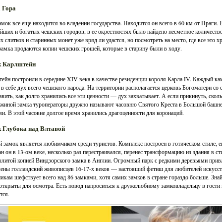
 Гора
амок все еще находится во владении государства. Находится он всего в 60 км от Праги. 
йших и богатых чешских городов, в ее окрестностях было найдено несметное количество
х слитков и старинных монет уже вряд ли удастся, но посмотреть на место, где все это х
замка продаются копии чешских грошей, которые в старину были в ходу.
к Карлштейн
ейн построили в середине XIV века в качестве резиденции короля Карла IV. Каждый ка
 в себе дух всего чешского народа. На территории располагается церковь Богоматери со
авить, как долго хранились все эти ценности — дух захватывает. А если прикинуть, скольк
иной замка туроператоры дружно называют часовню Святого Креста в Большой башне
и. В этой часовне долгое время хранились драгоценности для коронаций.
 Глубока над Влтавой
 замок является любимчиком среди туристов. Комплекс построен в готическом стиле, е
н он в 13-ом веке, несколько раз перестраивался, перенес трансформацию из здания в сти
ылитой копией Виндзорского замка в Англии. Огромный парк с редкими деревьями при
лены голландский живописцев 16-17-х веков — настоящий фетиш для любителей искусст
икам шефствует всего над 86 замками, хотя самих замков в стране гораздо больше. Зна
открыты для осмотра. Есть повод напроситься к дружелюбному замковладельцу в гости 
тся.