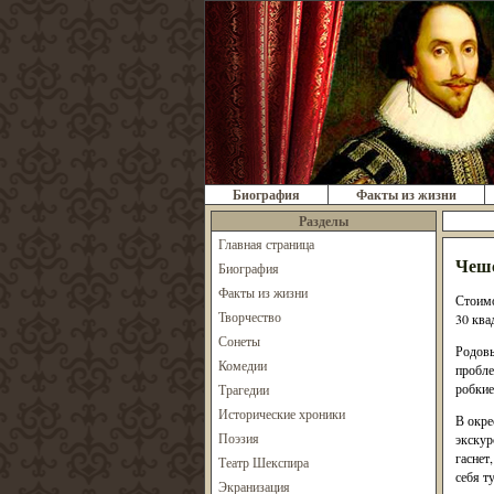
Биография
Факты из жизни
Разделы
Главная страница
Чешс
Биография
Факты из жизни
Стоимо
Творчество
30 ква
Сонеты
Родовы
Комедии
пробле
робкие
Трагедии
Исторические хроники
В окре
Поэзия
экскур
гаснет
Театр Шекспира
себя т
Экранизация