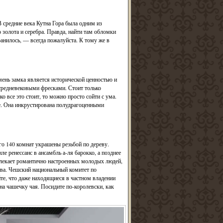
В средние века Кутна Гора была одним из
 золота и серебра. Правда, найти там обломки
ранилось, — всегда пожалуйста. К тому же в
мень замка является исторической ценностью и
 средневековыми фресками. Стоит только
о все это стоит, то можно просто сойти с ума.
. Она инкрустирована полудрагоценными
го 140 комнат украшены резьбой по дереву.
ле ренессанс в ансамбль а-ля барокко, а позднее
влекает романтично настроенных молодых людей,
ва. Чешский национальный комитет по
йте, что даже находящиеся в частном владении
на чашечку чая. Посидите по-королевски, как