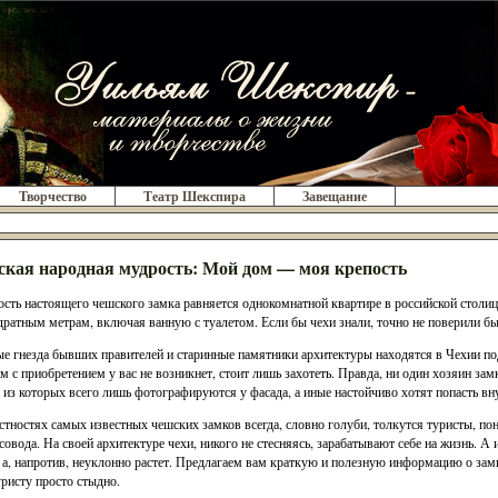
Творчество
Театр Шекспира
Завещание
кая народная мудрость: Мой дом — моя крепость
сть настоящего чешского замка равняется однокомнатной квартире в российской столи
дратным метрам, включая ванную с туалетом. Если бы чехи знали, точно не поверили бы
е гнезда бывших правителей и старинные памятники архитектуры находятся в Чехии п
м с приобретением у вас не возникнет, стоит лишь захотеть. Правда, ни один хозяин зам
 из которых всего лишь фотографируются у фасада, а иные настойчиво хотят попасть вн
стностях самых известных чешских замков всегда, словно голуби, толкутся туристы, 
совода. На своей архитектуре чехи, никого не стесняясь, зарабатывают себе на жизнь. А 
, а, напротив, неуклонно растет. Предлагаем вам краткую и полезную информацию о за
уристу просто стыдно.