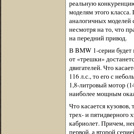
реальную конкуренцию 
моделям этого класса
аналогичных моделей с
несмотря на то, что п
на передний привод.
В BMW 1-серии будет п
от «трешки» достанетс
двигателей. Что касае
116 л.с., то его с неб
1,8-литровый мотор (14
наиболее мощным окаже
Что касается кузовов, 
трех- и пятидверного х
кабриолет. Причем, не
первой, а второй серие