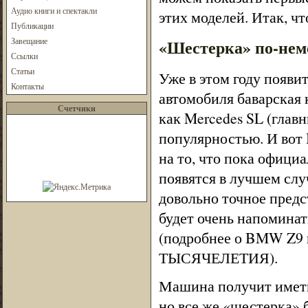
Аудио книги и спектакли
этих моделей. Итак, чт
Публикации
Завещание
«Шестерка» по-нем
Ссылки
Статьи
Уже в этом году появит
Контакты
автомобиля баварская 
Счетчики
как Mercedes SL (глав
популярностью. И вот
на то, что пока офиц
появятся в лучшем слу
довольно точное предс
будет очень напоминат
(подробнее о BMW Z9
ТЫСЯЧЕЛЕТИЯ).
Машина получит иметь
но все же «шестерка»