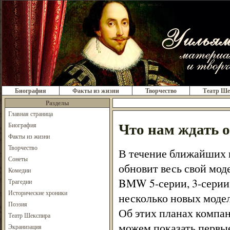
Биография
Факты из жизни
Творчество
Театр Ше
Разделы
Главная страница
Что нам ждать
Биография
Факты из жизни
Творчество
В течение ближайших 
Сонеты
обновит весь свой мод
Комедии
BMW 5-серии, 3-серии
Трагедии
Исторические хроники
несколько новых модел
Поэзия
Об этих планах компа
Театр Шекспира
можем показать первы
Экранизация