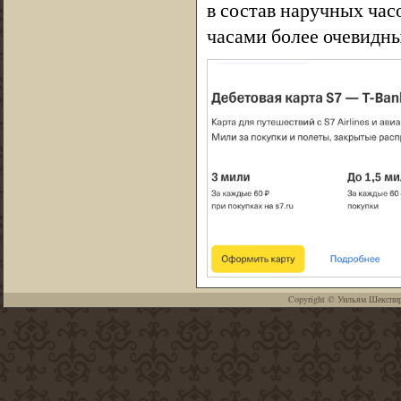
в состав наручных час
часами более очевидны
Copyright ©
Уильям Шекспи