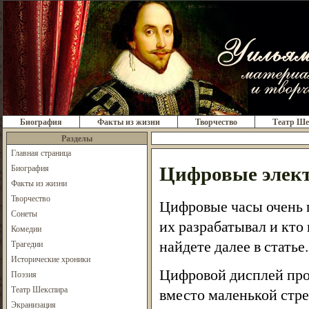
Биография
Факты из жизни
Творчество
Театр Ше
Разделы
Главная страница
Цифровые элект
Биография
Факты из жизни
Творчество
Цифровые часы очень п
Сонеты
их разрабатывал и кто
Комедии
найдете далее в статье.
Трагедии
Исторические хроники
Цифровой дисплей прос
Поэзия
Театр Шекспира
вместо маленькой стре
Экранизация