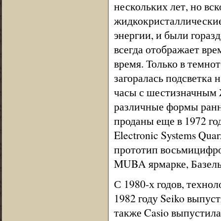
нескольких лет, но вс
жидкокристаллические
энергии, и были гораз
всегда отображает вре
время. Только в темно
загоралась подсветка 
часы с шестизначным Ж
различные формы ранн
проданы еще в 1972 год
Electronic Systems Qua
прототип восьмицифро
MUBA ярмарке, Базель,
С 1980-х годов, техно
1982 году Seiko выпус
также Casio выпустила