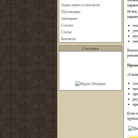
Аудио книги и спектакли
характ
60 мм.
Публикации
параме
Завещание
Ссылки
теп
уте
Статьи
шум
Контакты
из
Счетчики
Базаль
ремонт
Преим
«Спецт
сол
нал
пре
рег
при
Если с
трубоп