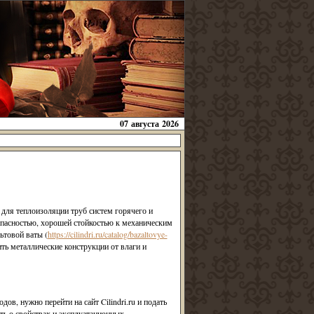
07 августа 2026
 для теплоизоляции труб систем горячего и
опасностью, хорошей стойкостью к механическим
ьтовой ваты (
https://cilindri.ru/catalog/bazaltovye-
ть металлические конструкции от влаги и
в, нужно перейти на сайт Cilindri.ru и подать
ть о свойствах и эксплуатационных