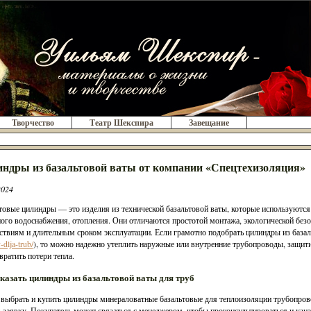
Творчество
Театр Шекспира
Завещание
ндры из базальтовой ваты от компании «Спецтехизоляция»
2024
товые цилиндры — это изделия из технической базальтовой ваты, которые используются
ого водоснабжения, отопления. Они отличаются простотой монтажа, экологической без
ствиям и длительным сроком эксплуатации. Если грамотно подобрать цилиндры из базал
-dlja-trub/
), то можно надежно утеплить наружные или внутренние трубопроводы, защити
вратить потери тепла.
аказать цилиндры из базальтовой ваты для труб
выбрать и купить цилиндры минераловатные базальтовые для теплоизоляции трубопроводо
-заявку. Покупатель может связаться с менеджером, чтобы проконсультироваться и узна