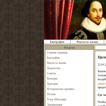
Биография
Факты из жизни
Разделы
Главная страница
Цили
Биография
Факты из жизни
22.03.
Творчество
Базаль
Сонеты
холодн
Комедии
воздей
cilindry
Трагедии
предот
Исторические хроники
Поэзия
Где з
Театр Шекспира
Чтобы 
Экранизация
онлайн