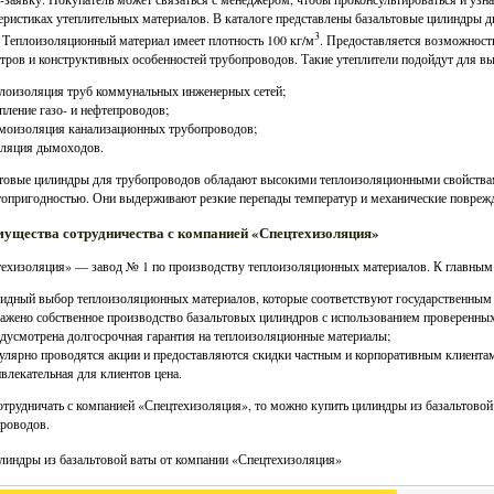
еристиках утеплительных материалов. В каталоге представлены базальтовые цилиндры д
3
 Теплоизоляционный материал имеет плотность 100 кг/м
. Предоставляется возможност
тров и конструктивных особенностей трубопроводов. Такие утеплители подойдут для в
лоизоляция труб коммунальных инженерных сетей;
пление газо- и нефтепроводов;
оизоляция канализационных трубопроводов;
оляция дымоходов.
товые цилиндры для трубопроводов обладают высокими теплоизоляционными свойства
опригодностью. Они выдерживают резкие перепады температур и механические повреж
ущества сотрудничества с компанией «Спецтехизоляция»
ехизоляция» — завод № 1 по производству теплоизоляционных материалов. К главным 
идный выбор теплоизоляционных материалов, которые соответствуют государственным 
ажено собственное производство базальтовых цилиндров с использованием проверенных
дусмотрена долгосрочная гарантия на теплоизоляционные материалы;
улярно проводятся акции и предоставляются скидки частным и корпоративным клиентам
влекательная для клиентов цена.
отрудничать с компанией «Спецтехизоляция», то можно купить цилиндры из базальтовой
роводов.