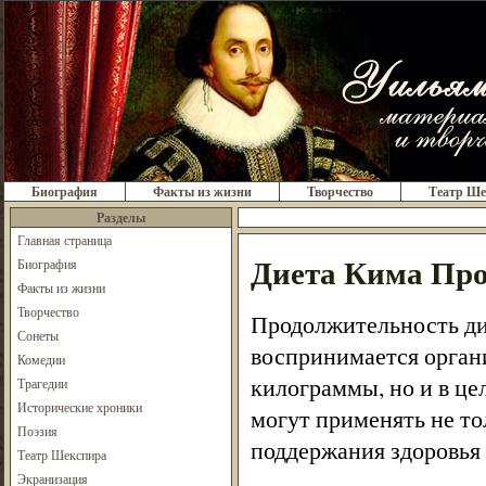
Биография
Факты из жизни
Творчество
Театр Ше
Разделы
Главная страница
Диета Кима Про
Биография
Факты из жизни
Творчество
Продолжительность ди
Сонеты
воспринимается орган
Комедии
килограммы, но и в це
Трагедии
Исторические хроники
могут применять не то
Поэзия
поддержания здоровья 
Театр Шекспира
Экранизация