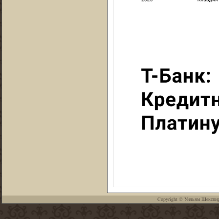
Copyright ©
Уильям Шекспи