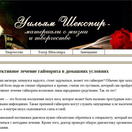
Творчество
Театр Шекспира
Завещание
ктивное лечение гайморита в домашних условиях
аш насморк затянулся надолго, стоит задуматься, может это гайморит? Обычно при зал
ой боли люди не спешат обращаться к врачам, считая это пустяком, который сам пройде
ивное лечение гайморита возможно лишь народными средствами. Так ли это?
ит — это болезнь воспаления пазух носа, которое может быть вызвано простудным или
выми инфекциями. Также причиной гайморита могут служить запущенные и не вылеченны
» и внутри пазух скапливается слизь и гной.
авильной постановки диагноза нужно обязательно обратиться к специалисту, который и
литься с методами лечения. Кроме того, доктор проведет общую диагностику организма,
вания.