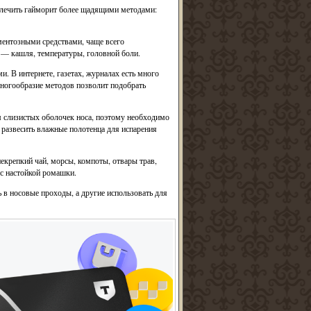
лечить гайморит более щадящими методами:
ментозными средствами, чаще всего
 — кашля, температуры, головной боли.
. В интернете, газетах, журналах есть много
многообразие методов позволит подобрать
м слизистых оболочек носа, поэтому необходимо
 развесить влажные полотенца для испарения
екрепкий чай, морсы, компоты, отвары трав,
с настойкой ромашки.
в носовые проходы, а другие использовать для