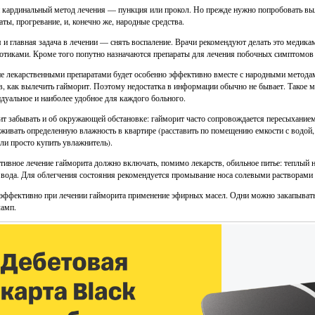
кардинальный метод лечения — пункция или прокол. Но прежде нужно попробовать вы
аты, прогревание, и, конечно же, народные средства.
 и главная задача в лечении — снять воспаление. Врачи рекомендуют делать это медика
отиками. Кроме того попутно назначаются препараты для лечения побочных симптомов
е лекарственными препаратами будет особенно эффективно вместе с народными методами
в, как вылечить гайморит. Поэтому недостатка в информации обычно не бывает. Такое 
дуальное и наиболее удобное для каждого больного.
ит забывать и об окружающей обстановке: гайморит часто сопровождается пересыхание
живать определенную влажность в квартире (расставить по помещению емкости с водой,
ли просто купить увлажнитель).
ивное лечение гайморита должно включать, помимо лекарств, обильное питье: теплый н
 вода. Для облегчения состояния рекомендуется промывание носа солевыми растворами 
эффективно при лечении гайморита применение эфирных масел. Одни можно закапывать 
амп.