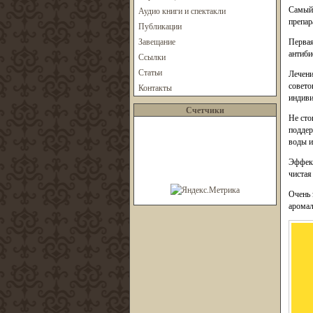
Самый 
Аудио книги и спектакли
препар
Публикации
Завещание
Первая
антиби
Ссылки
Статьи
Лечени
совето
Контакты
индиви
Счетчики
Не сто
поддер
воды и
Эффект
чистая
Очень 
аромал