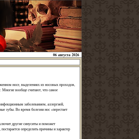
06 августа 2026
оженном носе, выделениях из носовых проходов,
т. Многие вообще считают, что самое
 инфекционным заболеванием, аллергией,
е зубы. Во время болезни нос «перестает
сключит другие синуситы и поможет
 постарается определить причины и характер