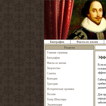
Биография
Факты из жизни
Разделы
Главная страница
Эффе
Биография
Факты из жизни
Если в
Творчество
головн
эффект
Сонеты
Комедии
Гаймор
грибко
Трагедии
дышать
Исторические хроники
Поэзия
Для пр
опреде
Театр Шекспира
заболе
Экранизация