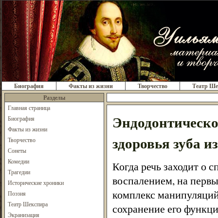
Биография
Факты из жизни
Творчество
Театр Ше
Разделы
Главная страница
Эндодонтическо
Биография
Факты из жизни
здоровья зуба и
Творчество
Сонеты
Комедии
Когда речь заходит о 
Трагедии
воспалением, на первы
Исторические хроники
комплекс манипуляций
Поэзия
Театр Шекспира
сохранение его функци
Экранизация