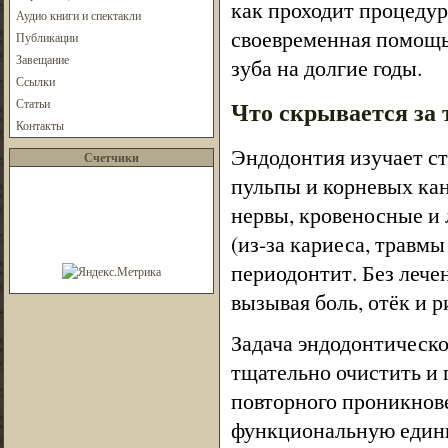
как проходит процедур
Аудио книги и спектакли
своевременная помощь
Публикации
Завещание
зуба на долгие годы.
Ссылки
Статьи
Что скрывается за 
Контакты
Эндодонтия изучает ст
Счетчики
пульпы и корневых кан
нервы, кровеносные и
(из-за кариеса, травм
периодонтит. Без лече
вызывая боль, отёк и р
Задача эндодонтическ
тщательно очистить и 
повторного проникнове
функциональную едини