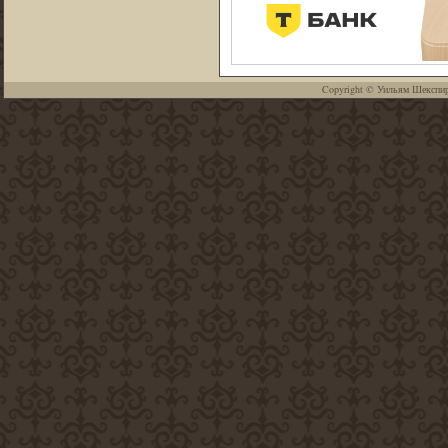
Copyright ©
Уильям Шекспи