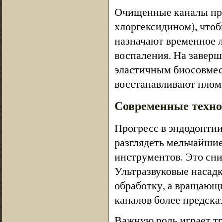
Очищенные каналы про
хлоргексидином), что
назначают временное л
воспаления. На завер
эластичным биосовмес
восстанавливают плом
Современные техно
Прогресс в эндодонтии
разглядеть мельчайшие
инструментов. Это сн
Ультразвуковые насад
обработку, а вращающ
каналов более предск
Важную роль играет т