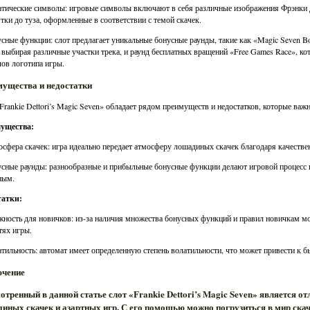
атические символы: игровые символы включают в себя различные изображения Фрэнки Д
ятки до туза, оформленные в соответствии с темой скачек.
усные функции: слот предлагает уникальные бонусные раунды, такие как «Magic Seven B
 выбирая различные участки трека, и раунд бесплатных вращений «Free Games Race», ко
ов логотипа игры.
ущества и недостатки
Frankie Dettori’s Magic Seven» обладает рядом преимуществ и недостатков, которые важ
ущества:
осфера скачек: игра идеально передает атмосферу лошадиных скачек благодаря качеств
усные раунды: разнообразные и прибыльные бонусные функции делают игровой процесс н
ным.
татки:
жность для новичков: из-за наличия множества бонусных функций и правил новичкам мо
тях игры.
атильность: автомат имеет определенную степень волатильности, что может привести к 
чение
отренный в данной статье слот «Frankie Dettori’s Magic Seven» является 
иных скачек и азартных игр. С его помощью можно погрузиться в мир скаче