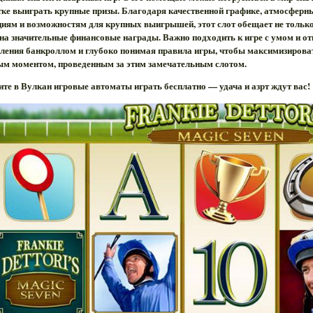
ке выиграть крупные призы. Благодаря качественной графике, атмосфер
иям и возможностям для крупных выигрышей, этот слот обещает не только
на значительные финансовые награды. Важно подходить к игре с умом и от
ления банкроллом и глубоко понимая правила игры, чтобы максимизироват
м моментом, проведенным за этим замечательным слотом.
те в Вулкан игровые автоматы играть бесплатно — удача и азрт ждут вас!