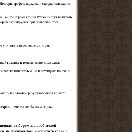
еттори, трофеи, подковы и стандартные карты
onus», где игроки казино Вулкан могут выиграть
торый активируется при появлении трех
но учитывать перед началом игры.
енной графике и тематическим символам.
е только интересным, но и потенциально очень
жет быть сложно сразу разобраться во всех
быстрым изменениям баланса игрока.
отличным выбором для любителей
к, не покидая дом, и испытать удачу в