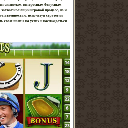
ным символам, интересным бонусным
 захватывающий игровой процесс, но и
ветственностью, используя стратегии
ь свои шансы на успех и наслаждаться