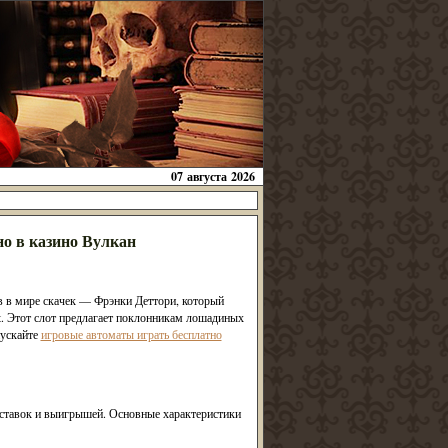
07 августа 2026
но в казино Вулкан
ев в мире скачек — Фрэнки Деттори, который
ot. Этот слот предлагает поклонникам лошадиных
пускайте
игровые автоматы играть бесплатно
 ставок и выигрышей. Основные характеристики