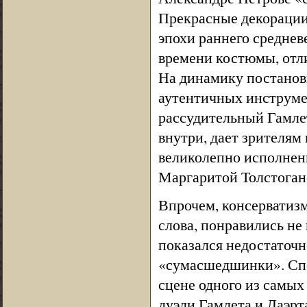
Прекрасные декорации
эпохи раннего среднев
времени костюмы, отли
На динамику постановк
аутентичных инструме
рассудительный Гамлет
внутри, дает зрителям 
великолепно исполнен
Маргаритой Толстогано
Впрочем, консерватизм
слова, понравились не
показался недостаточн
«сумасшедшинки». Спо
сцене одного из самы
дуэли Гамлета и Лаэрта