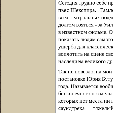
Сегодня трудно себе п
пьес Шекспира. «Гамле
всех театральных под
долгом взяться «за Уи
в известном фильме. 
показать людям самого 
ущерба для классическ
воплотить на сцене св
наследием великого др
Так не повезло, на мой
постановке Юрия Бутус
года. Называется вооб
бесконечного похмель
которых нет места ни 
саундтрека — тяжелый