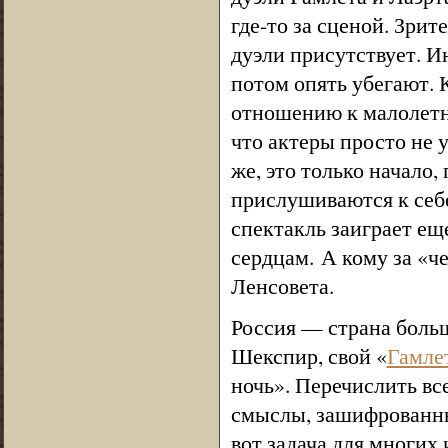
где-то за сценой. Зрит
дуэли присутствует. И
потом опять убегают. 
отношению к малолетни
что актеры просто не у
же, это только начало
прислушиваются к себе
спектакль заиграет ещ
сердцам. А кому за «ч
Ленсовета.
Россия — страна больш
Шекспир, свой «
Гамле
ночь». Перечислить вс
смыслы, зашифрованны
вот задача для многих