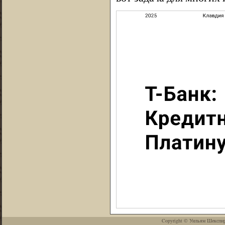
Copyright ©
Уильям Шекспи