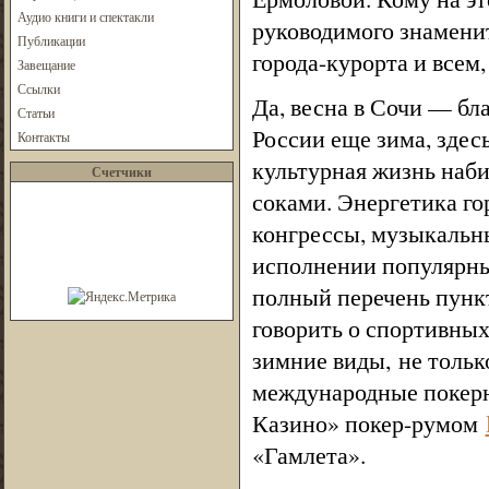
Аудио книги и спектакли
руководимого знамен
Публикации
города-курорта и всем,
Завещание
Ссылки
Да, весна в Сочи — бла
Статьи
России еще зима, здес
Контакты
культурная жизнь наб
Счетчики
соками. Энергетика го
конгрессы, музыкальны
исполнении популярны
полный перечень пунк
говорить о спортивных
зимние виды, не тольк
международные покерн
Казино» покер-румом
«Гамлета».