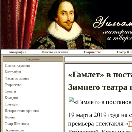
Биография
Факты из жизни
Творчество
Театр Ше
Разделы
Главная страница
«Гамлет» в пост
Биография
Факты из жизни
Зимнего театра 
Творчество
Сонеты
Комедии
Трагедии
Исторические хроники
19 марта 2019 года на 
Поэзия
премьера спектакля «
Г
Театр Шекспира
Ермоловой. Кому на эт
Экранизация