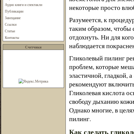
Аудио книги и спектакли
некоторые просто влю
Публикации
Завещание
Разумеется, к процеду
Ссылки
таким образом, чтобы 
Статьи
отдохнуть. Ни для ког
Контакты
наблюдается покраснен
Счетчики
Гликолевый пилинг ре
проблем, которые меш
эластичной, гладкой, 
рекомендуют включить 
Гликолевая кислота ос
свободу дыханию кожи.
Однако многие, в целя
пилинг.
Как сделать глико