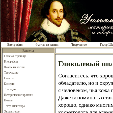
Биография
Факты из жизни
Творчество
Театр Ше
Разделы
Главная страница
Гликолевый пи
Биография
Факты из жизни
Творчество
Согласитесь, что хоро
Сонеты
обладателю, но и окру
Комедии
с человеком, чья кожа
Трагедии
Исторические хроники
Даже вспоминать о так
Поэзия
хорошо, однако многим
Театр Шекспира
косметолога для элеме
Экранизация