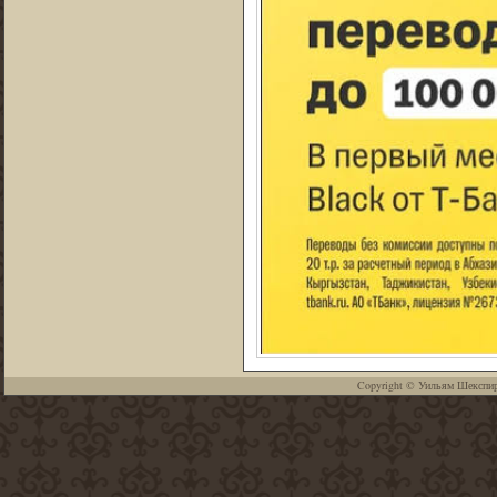
Copyright ©
Уильям Шекспи