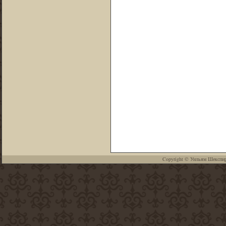
Copyright ©
Уильям Шекспи