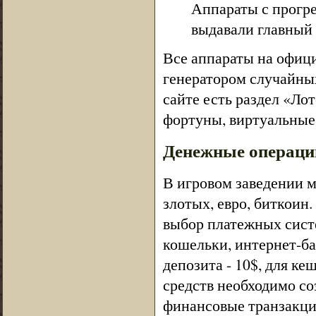
Аппараты с прогре
выдавали главный
Все аппараты на офиц
генератором случайных
сайте есть раздел «Лот
фортуны, виртуальные 
Денежные операци
В игровом заведении м
злотых, евро, биткоин
выбор платежных систе
кошельки, интернет-б
депозита - 10$, для к
средств необходимо соз
финансовые транзакции