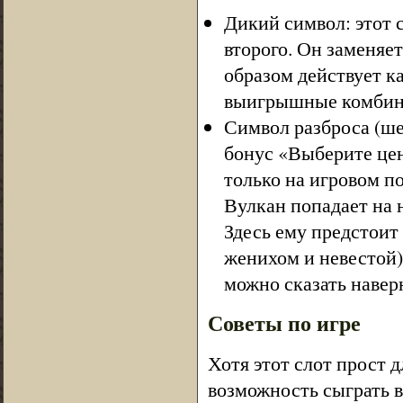
Дикий символ: этот 
второго. Он заменяет
образом действует к
выигрышные комбин
Символ разброса (ш
бонус «Выберите цену
только на игровом п
Вулкан попадает на н
Здесь ему предстоит
женихом и невестой),
можно сказать навер
Советы по игре
Хотя этот слот прост 
возможность сыграть в