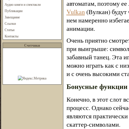
автоматам, поэтому ее
Аудио книги и спектакли
Vulkan
(Вулкан) будут 
Публикации
Завещание
нем намеренно избега
Ссылки
анимации.
Статьи
Контакты
Очень приятно смотрет
Счетчики
при выигрыше: символ
забавный танец. Эта и
можно играть как с ни
и с очень высокими ста
Бонусные функции
Конечно, в этот слот 
процесс. Однако сейч
являются практически 
скаттер-символами.