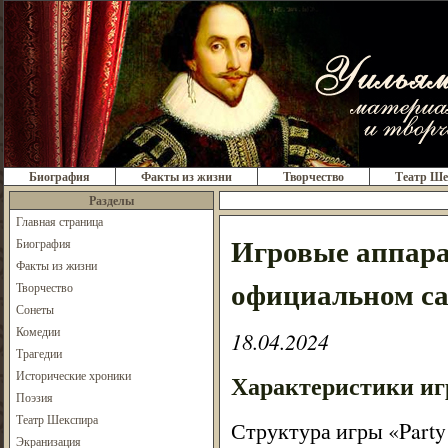
Биография
Факты из жизни
Творчество
Театр Ше
Разделы
Главная страница
Игровые аппарат
Биография
Факты из жизни
официальном са
Творчество
Сонеты
Комедии
18.04.2024
Трагедии
Исторические хроники
Характеристики и
Поэзия
Театр Шекспира
Структура игры «Party
Экранизация