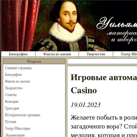
Биография
Факты из жизни
Творчество
Театр Ше
Разделы
Главная страница
Игровые автомат
Биография
Факты из жизни
Casino
Творчество
Сонеты
Комедии
19.01.2023
Трагедии
Исторические хроники
Желаете побыть в роли
Поэзия
загадочного вора? Стой
Театр Шекспира
мелодия, которая и пр
Экранизация