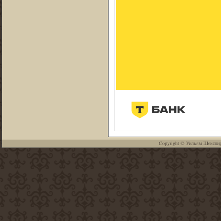
Copyright ©
Уильям Шекспи