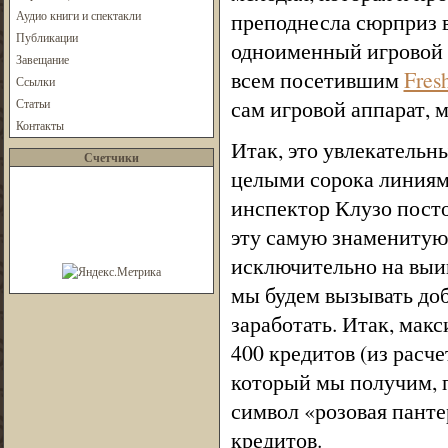
Аудио книги и спектакли
преподнесла сюрприз в
Публикации
одноименный игровой а
Завещание
всем посетившим
Fres
Ссылки
сам игровой аппарат, 
Статьи
Контакты
Итак, это увлекательн
Счетчики
целыми сорока линиям
инспектор Клузо посто
эту самую знаменитую
исключительно на выи
мы будем вызывать доб
заработать. Итак, мак
400 кредитов (из расч
который мы получим, п
символ «розовая панте
кредитов.