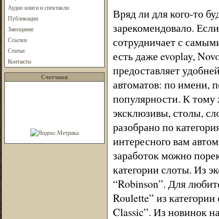
Аудио книги и спектакли
Вряд ли для кого-то бу
Публикации
зарекомендовало. Если
Завещание
сотрудничает с самыми
Ссылки
Статьи
есть даже evoplay, Nov
Контакты
предоставляет удобне
Счетчики
автоматов: по имени, 
популярности. К тому 
эксклюзивы, столы, сло
разобрано по категория
интересного вам автом
заработок можно пореко
категории слоты. Из э
“Robinson”. Для любит
Roulette” из категории
Classic”. Из новинок 