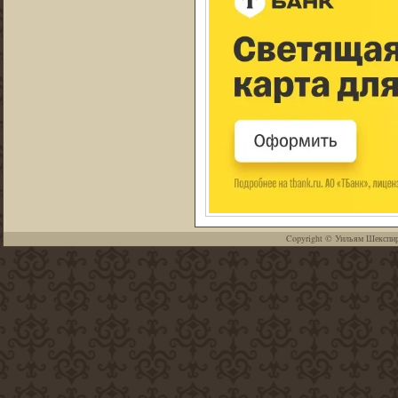
Copyright ©
Уильям Шекспи