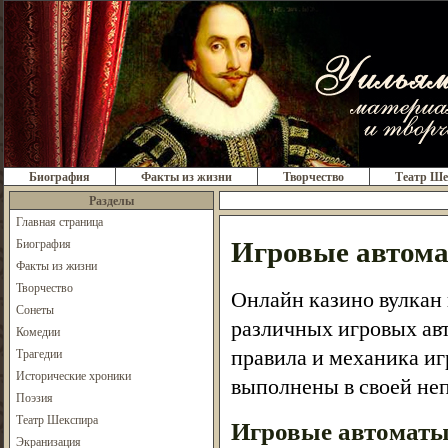
Биография
Факты из жизни
Творчество
Театр Ше
Разделы
Главная страница
Игровые автома
Биография
Факты из жизни
Творчество
Онлайн казино вулкан
Сонеты
различных игровых авт
Комедии
правила и механика иг
Трагедии
Исторические хроники
выполнены в своей не
Поэзия
Театр Шекспира
Игровые автоматы 
Экранизация