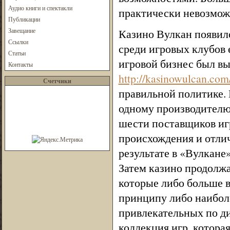
Аудио книги и спектакли
практически невозмож
Публикации
Завещание
Казино Вулкан появил
Ссылки
среди игровых клубов 
Статьи
игровой бизнес был вы
Контакты
http://kasinowulcan.com
Счетчики
правильной политике. 
одному производителю 
шести поставщиков игр
происхождения и отлич
результате в «Вулкане
Затем казино продолжа
которые либо больше в
принципу либо наибол
привлекательных по ди
коллекция игр, которая