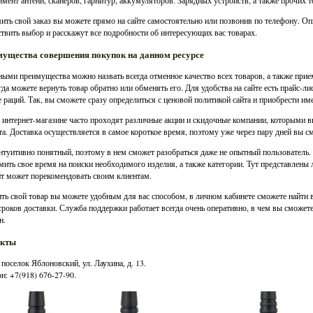
имент антенн, сканеров, гарнитур, аккумуляторов. Зарядных устройств, а также прочих т
ть свой заказ вы можете прямо на сайте самостоятельно или позвонив по телефону. О
твить выбор и расскажут все подробности об интересующих вас товарах.
ущества совершения покупок на данном ресурсе
ыми преимущества можно назвать всегда отменное качество всех товаров, а также пр
гда можете вернуть товар обратно или обменять его. Для удобства на сайте есть прайс-л
 раций. Так, вы сможете сразу определиться с ценовой политикой сайта и приобрести им
 интернет-магазине часто проходят различные акции и скидочные компании, которыми в
а. Доставка осуществляется в самое короткое время, поэтому уже через пару дней вы с
нтуитивно понятный, поэтому в нем сможет разобраться даже не опытный пользователь.
мить свое время на поиски необходимого изделия, а также категории. Тут представлены 
йт может порекомендовать своим клиентам.
ть свой товар вы можете удобным для вас способом, в личном кабинете сможете найти 
сроков доставки. Служба поддержки работает всегда очень оперативно, в чем вы сможете
н.
акты
 поселок Яблоновский, ул. Лаухина, д. 13.
н: +7(918) 676-27-90.