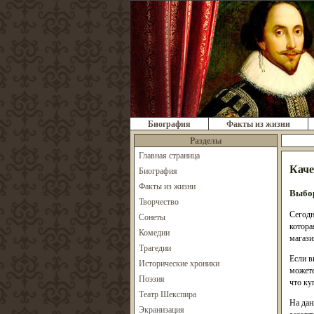
Биография
Факты из жизни
Разделы
Главная страница
Каче
Биография
Факты из жизни
Выбор
Творчество
Сегодн
Сонеты
котора
Комедии
магаз
Трагедии
Если в
Исторические хроники
можете
Поэзия
что ку
Театр Шекспира
На дан
Экранизация