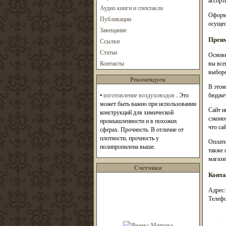
ассорт
Аудио книги и спектакли
Оформи
Публикации
осущес
Завещание
Преим
Ссылки
Статьи
Основн
Контакты
вы все
выборе
Рекомендуем
В этом
•
изготовление воздуховодов
. Это
бюджет
может быть важно при использовании
Сайт и
конструкций для химической
сэконо
промышленности и в похожих
что са
сферах. Прочность. В отличие от
плотности, прочность у
Оплати
полипропилена выше.
также 
магази
Счетчики
Конт
Адрес:
Телефо