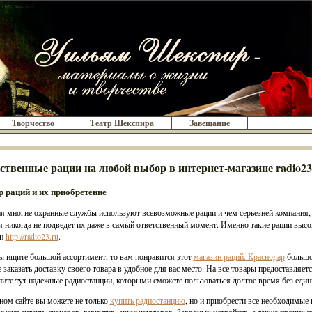
Творчество
Театр Шекспира
Завещание
ственные рации на любой выбор в интернет-магазине radio23
 раций и их приобретение
я многие охранные службы используют всевозможные рации и чем серьезней компания, т
я никогда не подведет их даже в самый ответственный момент. Именно такие рации высок
ин
http://radio23.ru
.
ы ищите большой ассортимент, то вам понравится этот
магазин раций. Краснодар
большой
 заказать доставку своего товара в удобное для вас место. На все товары предоставляетс
пите тут надежные радиостанции, которыми сможете пользоваться долгое время без един
ном сайте вы можете не только
купить радиостанцию
, но и приобрести все необходимые