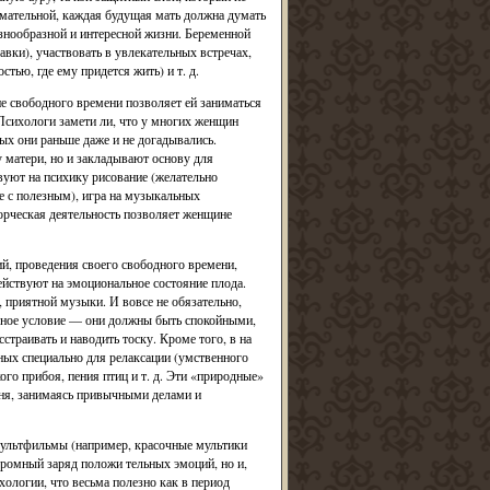
имательной, каждая будущая мать должна думать
азнообразной и интересной жизни. Беременной
авки), участвовать в увлекательных встречах,
тью, где ему придется жить) и т. д.
е свободного времени позволяет ей заниматься
 Психологи замети ли, что у многих женщин
ых они раньше даже и не догадывались.
 матери, но и закладывают основу для
уют на психику рисование (желательно
е с полезным), игра на музыкальных
орческая деятельность позволяет женщине
й, проведения своего свободного времени,
йствуют на эмоциональное состояние плода.
 приятной музыки. И вовсе не обязательно,
вное условие — они должны быть спокойными,
страивать и наводить тоску. Кроме того, в на
ных специально для релаксации (умственного
ого прибоя, пения птиц и т. д. Эти «природные»
дня, занимаясь привычными делами и
мультфильмы (например, красочные мультики
громный заряд положи тельных эмоций, но и,
ологии, что весьма полезно как в период