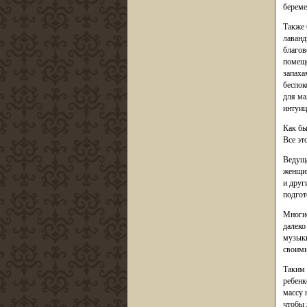
береме
Также 
лаванд
благов
помеще
запаха
беспок
для ма
интуиц
Как бы
Все эт
Ведуща
женщин
и друг
подгот
Многие
далеко
музыки
своими
Таким 
ребенк
массу 
чтобы 