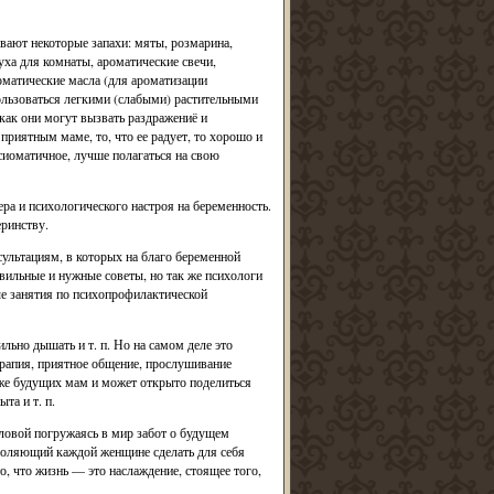
ают некоторые запахи: мяты, розмарина,
уха для комнаты, ароматические свечи,
оматические масла (для ароматизации
льзоваться легкими (слабыми) растительными
 как они могут вызвать раздражениё и
приятным маме, то, что ее радует, то хорошо и
сиоматичное, лучше полагаться на свою
ра и психологического настроя на беременность.
ринству.
сультациям, в которых на благо беременной
вильные и нужные советы, но так же психологи
ые занятия по психопрофилактической
ьно дышать и т. п. Но на самом деле это
ерапия, приятное общение, прослушивание
же будущих мам и может открыто поделиться
та и т. п.
оловой погружаясь в мир забот о будущем
воляющий каждой женщине сделать для себя
о, что жизнь — это наслаждение, стоящее того,