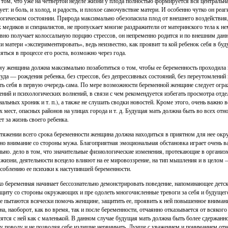
 том, что уже на четвертой неделе жизни у плода полностью формируется вся центральная 
ует: и боль, и холод, и радость, и плохое самочувствие матери. И особенно чутко он реа
огическом состоянии. Природа максимально обезопасила плод от внешнего воздействия,
 медиков и специалистов, не пропускает многие раздражители от материнского тела к не
вно получает колоссальную порцию стрессов, он непременно родится и по внешним данн
ли матери «экспериментировать», ведь неизвестно, как проявит та кой ребенок себя в бу
яться в процессе его роста, возможно через года.
у женщина должна максимально позаботиться о том, чтобы ее беременность проходила 
чуда — рождения ребенка, без стрессов, без депрессивных состояний, без переутомлений
ть себя в первую очередь сама. По мере возможности беременной женщине следует огра
ений и психологических волнений, в связи с чем рекомендуется избегать просмотра отд
альных хроник и т. п.), а также не слушать сводки новостей. Кроме этого, очень важн
 мест, опасных районов на улицах города и т. д. Будущая мать должна быть во всех отн
ет за жизнь своего ребенка.
тяжении всего срока беременности женщина должна находиться в приятном для нее окру
но внимание со стороны мужа. Благоприятная эмоциональная обстановка играет очень в
ьно. дело в том, что значительные физиологические изменения, протекающие в органи
 жизни, деятельности всецело влияют на ее мировоззрение, на тип мышления и в целом 
соблению ее психики к наступившей беременности.
о беременная начинает бессознательно демонстрировать поведение, напоминающее детско
ащиту со стороны окружающих и пре одолеть многочисленные тревоги за себя и будущег
е пытаются всячески помочь женщине, защитить ее, проявить к ней повышенное внимание
а, наоборот, как во время, так и после беременности, отчаянно отказывается от всяког
сятся с ней как с маленькой. В данном случае будущая мать должна быть более сдержанно
 поводу и не позволяя себе излишне нервничать. Лучше с уважением и пониманием отне