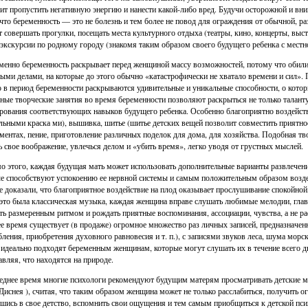
ит пропустить негативную энергию и нанести какой-либо вред. Будучи осторожной и вн
 что беременность — это не болезнь и тем более не повод для ограждения от обычной, р
т совершать прогулки, посещать места культурного отдыха (театры, кино, концерты, выст
 экскурсии по родному городу (знакомя таким образом своего будущего ребенка с местнос
менно беременность раскрывает перед женщиной массу возможностей, потому что обили
ыми делами, на которые до этого обычно «катастрофически не хватало времени и сил».
 в период беременности раскрываются удивительные и уникальные способности, о котор
ные творческие занятия во время беременности позволяют раскрыться не только таланту
ования соответствующих навыков будущего ребенка. Особенно благоприятно воздейств
льными краска ми), вышивка, шитье (шитье детских вещей позволит совместить приятно
ментах, пение, приготовление различных поделок для дома, для хозяйства. Подобная тв
ь свое воображение, увлечься делом и «убить время», легко уводя от грустных мыслей.
 этого, каждая будущая мать может использовать дополнительные варианты развлечени
е способствуют успокоению ее нервной системы и самым положительным образом возде
 доказали, что благоприятное воздействие на плод оказывает прослушивание спокойной,
это была классическая музыка, каждая женщина вправе слушать любимые мелодии, гла
ть размеренным ритмом и рождать приятные воспоминания, ассоциации, чувства, а не рас
е время существует (в продаже) огромное множество раз личных записей, предназначен
бления, приобретения духовного равновесия и т. п.), с записями звуков леса, шума морск
 идеально подходят беременным женщинам, которые могут слушать их в течение всего 
авляя, что находятся на природе.
еднее время многие психологи рекомендуют будущим матерям просматривать детские 
Диснея ), считая, что таким образом женщина может не только расслабиться, получить о
шись в свое детство, вспомнить свои ощущения и тем самым приобщиться к детской псих