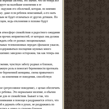
нервная система, это значит, что он теперь все
гирует на малейшие изменения в ее
 окружив его оболочкой, которая, по мнению
му. даже если ребенок нежеланный, а его мать
ым не будет отличаться от других детишек. Но
дущем, ведь отклонения в психике будут
в атмосфере спокойствия и радостного ожидания
 и прочих неприятностей, от которых она должна
ждать себя от разных эмоциональных
ельных телевизионных передач (фильмов ужасов,
о воздерживаться посещения шумных много
ошениях заведомо осторожна, так как теперь она
жении, чувствуя заботу родных и близких,
ажную роль и помогает беременности протекать
зме беременной женщины, смена привычного
— на изменения ее поведения, способствуя
е (регрессивное поведение), с целью обеспечить
о ребенка. Это нормальное явление, и обычно
 для ее спокойствия. Бывает и так, что
о внимания и помощи и раздражается оттого, что
й и держать себя в руках, не раздражаясь по
стись к опеке со стороны близких,