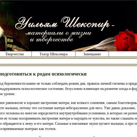
Творчество
Театр Шекспира
Завещание
подготовиться к родам психологически
од беременности важно не только соблюдать режим дня, правила личной гигиены и приде
поддерживать психологическое состояние, безусловно влияющее на развитие плода и фо
м уровне.
ое равновесие и хорошее настроение матери, вне всякого сомнения, самым благотворн
те малыша, потому что состояние матери небезразлично для него. Уже давно доказано,
ого человека во многом определяется внутриутробными условиями, в которых он разви
ен не только воспринимать настроение матери и ощущать ее чувства, но также слышать е
е обращаются к нему и его матери. Сильные и внезапные звуки пугают малыша, и при 
воспринимаемые матерью как толчок.