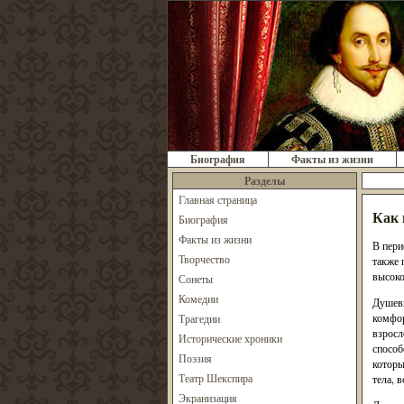
Биография
Факты из жизни
Разделы
Главная страница
Как 
Биография
Факты из жизни
В пери
Творчество
также 
высоко
Сонеты
Комедии
Душевн
комфор
Трагедии
взросл
Исторические хроники
способ
Поэзия
которы
Театр Шекспира
тела, 
Экранизация