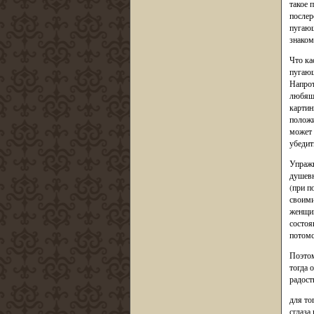
такое 
послер
пугающ
знаком
Что ка
пугающ
Напрот
любяще
картин
положи
может 
убедит
Упражн
душевн
(при п
своими
женщин
состоя
потомс
Поэтом
тогда 
радост
для то
сглаза