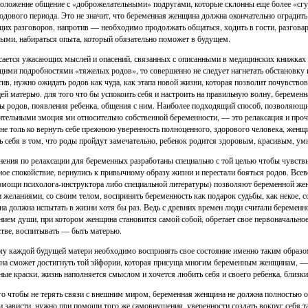
положение общение с «доброжелательными» подругами, которые склонны еще более «сгущ
одового периода. Это не значит, что беременная женщина должна окончательно оградить 
их разговоров, напротив — необходимо продолжать общаться, ходить в гости, разгова
ыми, набираться опыта, который обязательно поможет в будущем.
сается ужасающих мыслей и опасений, связанных с описанными в медицинских книжках 
ими подробностями «тяжелых родов», то совершенно не следует нагнетать обстановку и
ив, нужно ожидать родов как чуда, как этапа новой жизни, которая позволит почувствов
й матерью. для того что бы успокоить себя и настроить на правильную волну, беремен
ы родов, появления ребенка, общения с ним. Наиболее подходящий способ, позволяющи
тельными эмоция ми относительно собственной беременности, — это релаксация и проч
не толь ко вернуть себе прежнюю уверенность полноценного, здорового человека, женщи
ь себя в том, что роды пройдут замечательно, ребенок родится здоровым, красивым, умн
ения по релаксации для беременных разработаны специально с той целью чтобы чувст
ое спокойствие, вернулись к привычному образу жизни и перестали бояться родов. Вс
омощи психолога-инструктора либо специальной литературы) позволяют беременной же
 желаниями, со своим телом, воспринять беременность как подарок судьбы, как некое, 
а должна испытать в жизни хотя бы раз. Ведь с древних времен люди считали беременнос
нием души, при котором женщина становится самой собой, обретает свое первоначальное
тве, воспитывать — быть матерью.
у каждой будущей матери необходимо воспринять свое состояние именно таким образом
она сможет достигнуть той эйфории, которая присуща многим беременным женщинам, — 
ные краски, жизнь наполняется смыслом и хочется любить себя и своего ребенка, близких,
го чтобы не терять связи с внешним миром, беременная женщина не должна полностью ог
 и зависти, нужно при помощи того же самовнушения, уверенности создать вокруг себя т