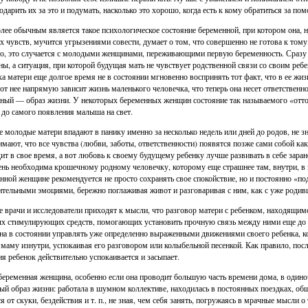
одарить их за это и подумать, насколько это хорошо, когда есть к кому обратиться за п
лее обычным является такое психологическое состояние беременной, при котором она, 
х чувств, мучится угрызениями совести, думает о том, что совершенно не готова к тому,
о, это случается с молодыми женщинами, переживающими первую беременность. Сразу сл
ны, а ситуация, при которой будущая мать не чувствует родственной связи со своим ре
а матери еще долгое время не в состоянии мгновенно воспринять тот факт, что в ее жи
 от нее напрямую зависит жизнь маленького человечка, что теперь она несет ответствен
ный — образ жизни. У некоторых беременных женщин состояние так называемого «отто
 до самого появления малыша на свет.
 молодые матери впадают в панику именно за несколько недель или дней до родов, не зн
имают, что все чувства (любви, заботы, ответственности) появятся позже сами собой к
ит в свое время, а вот любовь к своему будущему ребенку лучше развивать в себе заран
ень необходима крошечному родному человечку, которому еще страшнее там, внутри, в
нной женщине рекомендуется не просто сохранять свое спокойствие, но и постоянно «под
тельными эмоциями, бережно поглаживая живот и разговаривая с ним, как с уже роди
 врачи и исследователи приходят к мысли, что разговор матери с ребенком, находящимс
 стимулирующих средств, помогающих установить прочную связь между ними еще до ро
а в состоянии управлять уже определенно выраженными движениями своего ребенка, к
 маму изнутри, успокаивая его разговором или колыбельной песенкой. Как правило, пос
я ребенок действительно успокаивается и засыпает.
беременная женщина, особенно если она проводит большую часть времени дома, в одиноч
ый образ жизни: работала в шумном коллективе, находилась в постоянных поездках, обща
я от скуки, бездействия и т. п., не зная, чем себя занять, погружаясь в мрачные мысли о