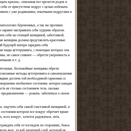
ать краски», описывая все прелести родов и
себя от присутствия подруг с целью избежать
ривать с уже родившими, опытными подругами и
патологиях беременных, а так же прочими
 заранее настраивать себя худшим образом.
ать себя на стоящей женщиной, заботливой,
ная женщина должна представлять красочные
й будущей матери зарядить себя
ие виды аутотренинга, с помощью которых она
ны, но самое главное — обрести уверенность и
еньким и т. д.
вительные, беспокойные женщины обрели
евозможные методы аутотренинга и самовнушения
нщине достичь той необходимой гармонии со
совершенно необычное состояние, которое каждая
ть не столько состоянием тела, сколько
 предназначение — рожать, заботиться о своем
, ощутить себя самой счастливой женщиной, и
состоянии котором все вокруг обретает яркие
 всех вокруг, хочется радоваться, петь.
раждать себя от взглядом по сторонних, боясь
акую ауру, та кой защитный слой, который не