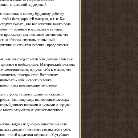
омощью, моральной поддержкой.
не испытывая к своему будущему ребенку
 чтобы быть хорошей матерью, и т. п. Как
едует сказать, что все опасения такого рода
бенком, — обычное и нормальное явление.
зни происходят значительные изменения, что
ность и обязана изменить привычный —
ржения и неприятия ребенка» продолжается
ая, как им следует вести себя дальше. Они еще
ак должное и необходимое. Материнский инстинкт
ее самостоятельно, приучая себя к мысли, что
 замкнутом пространстве. Вот почему
питывать» себя и своего ребенка
вшимся и все понимающим человеком.
я в утробе, является одним из важных и
дов. Так, например, на последних месяцах
оторый двигает ножками и ручками и нередко
ле такого разумного и целенаправленного
естве (тогда как до беременности она вела
лась с людьми), начинает замыкаться в себе,
 том, что ей предстоит перенести. Усугубляет