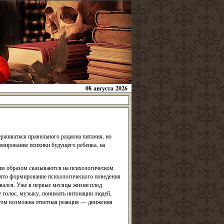
08 августа 2026
рживаться правильного рациона питания, но
рмирование психики будущего ребенка, на
ым образом сказываются на психологическом
 что формирование психологического поведения
вался. Уже в первые месяцы жизни плод
е голос, музыку, понимать интонации людей,
этом возможна ответная реакция — движения