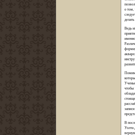
позвол
о том,
следуе
делать
Ведь и
приятн
именно
Различ
формир
акваре
инстру
развит
Помимо
которы
Ученые
чтобы 
облада
стояще
рассла
записи
предст
В посл
Уолта 
вернув