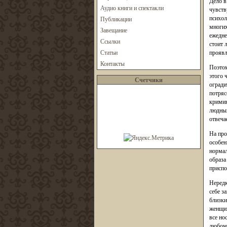
Дело в
Аудио книги и спектакли
чувств
психол
Публикации
многих
Завещание
ежедне
Ссылки
стоит 
Статьи
проявл
Контакты
Поэтом
этого 
Счетчики
огради
потряс
кримин
людных
отвеча
На про
особен
нормал
образа
приспо
Нередк
себе з
близки
женщин
все но
любому