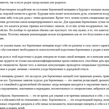
нности, так и после родов (когда малыш уже родился).
благотворное воздействие на состояние беременной женщины и будущего малыша оказыв
ы, морской свежести и другие. Будущая мать может использовать духи, освежители возд
ония либо гели для душа с этими ароматами. Кроме того, можно купить специальные ар
ния достаточно капли концентрированного масла). Для вдыхания беременным лучше по
ми, что касается резких (пряных восточных) запахов, то от них лучше воздержаться, так
ойство. Но вообще-то организм обычно сам чувствует, что ему нужно, и то, что кажется 
лыша. Поэтому никакие рекомендации нельзя воспринимать как не что безусловное и ак
ию.
ло указано выше, все беременные женщины ведут себя по-разному в силу своего характе
о обусловливает необходимость психологической подготовки беременных к родам и мате
я роль в этой подготовке к родам отведена не только самой женщине, но и женским кон
ы трудятся не только высококвалифицированные врачи-гинекологи, способные дать пра
ие специалисты. Кроме того, в женских консультациях проводятся специальные группов
овке к родам, начиная с момента ухода беременных в дородовой отпуск.
 женщины думают, что на курсах для беременных матерей учат правильно рожать, правил
 не все. Групповые занятия (курсы) для беременных — это занятия релаксацией, аромат
 в спокойной и дружелюбной обстановке, когда женщина находится в окружении таких 
 ощущениями, опасениями и надеждами, посоветоваться со специалистами, набраться опы
образом, беременность — это не время для уныния и не причина замыкаться в себе, с г
е и обязанностей по отношению к нему. Беременность — это плодотворный период, поз
новых открытий, раскрыть в себе новые возможности, помогающие поверить в себя и в т
жить и рожать детей.