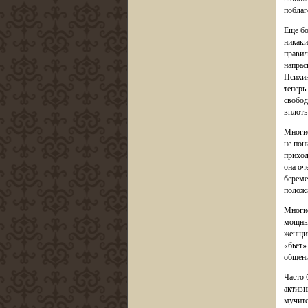
поблаг
Еще бо
никаки
правил
напрас
Психик
теперь
свобод
вплоть
Многие
не пон
приход
она оч
береме
положи
Многие
мощных
женщин
«бьет»
общени
Часто 
активн
мучитс