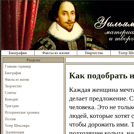
Биография
Факты из жизни
Творчество
Театр Ше
Разделы
Главная страница
Как подобрать 
Биография
Факты из жизни
Творчество
Каждая женщина мечтае
Сонеты
делает предложение. С
Комедии
человека. Это не толь
Трагедии
Исторические хроники
людей, которые хотят 
Поэзия
чтобы дорожить ими. Т
Театр Шекспира
подходящие кольца, на
Экранизация