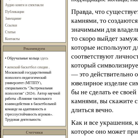
Аудио книги и спектакли
Правда, что существуе
Публикации
Завещание
камнями, то создаются
Ссылки
значимыми для владель
Статьи
то скоро выйдет замуж
Контакты
которые используют дл
Рекомендуем
соответствуют личност
•
Обручальные кольца
здесь
который символизирует
•
женский баскетбол секции
.
— это действительно о
Московский государственный
психолого-педагогический
ювелирное изделие си
университет (МГППУ),
специальность "Экстремальная
бы не сделать ее свое
психология" (2024). Автор научной
работы «Влияние тактильного
камнями, вы скажите с
взаимодействия в баскетбольной
длиться вечно.
команде на адаптивность и
стрессоустойчивость игроков».
Трудовая деятельность:
Как и все украшения, 
которое оно может при
Счетчики