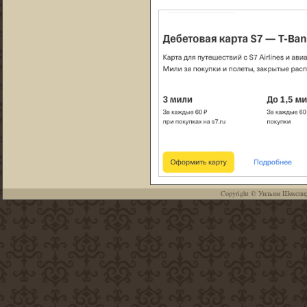
Copyright ©
Уильям Шекспи