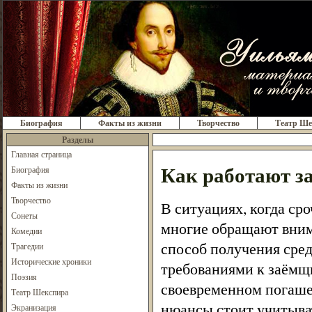
Биография
Факты из жизни
Творчество
Театр Ше
Разделы
Главная страница
Как работают з
Биография
Факты из жизни
Творчество
В ситуациях, когда ср
Сонеты
многие обращают вним
Комедии
способ получения сре
Трагедии
Исторические хроники
требованиями к заёмщ
Поэзия
своевременном погашен
Театр Шекспира
нюансы стоит учитыват
Экранизация