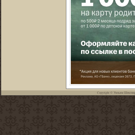
Copyright ©
Уильям Шекспи