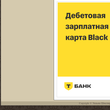
Copyright ©
Уильям Шекспи