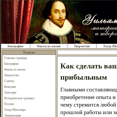
Биография
Факты из жизни
Творчество
Театр Ше
Разделы
Главная страница
Как сделать ва
Биография
Факты из жизни
прибыльным
Творчество
Сонеты
Комедии
Главными составляющи
Трагедии
приобретение опыта и 
Исторические хроники
чему стремится любой 
Поэзия
Театр Шекспира
прошлой работы или хо
Экранизация