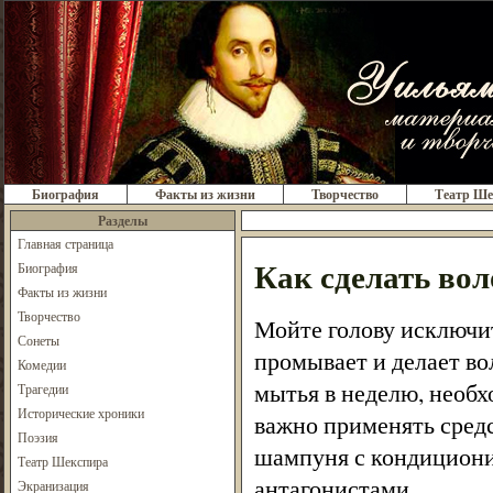
Биография
Факты из жизни
Творчество
Театр Ше
Разделы
Главная страница
Как сделать во
Биография
Факты из жизни
Творчество
Мойте голову исключит
Сонеты
промывает и делает в
Комедии
мытья в неделю, необх
Трагедии
Исторические хроники
важно применять средс
Поэзия
шампуня с кондициони
Театр Шекспира
антагонистами.
Экранизация