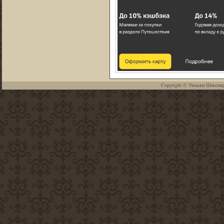
Copyright ©
Уильям Шекспи