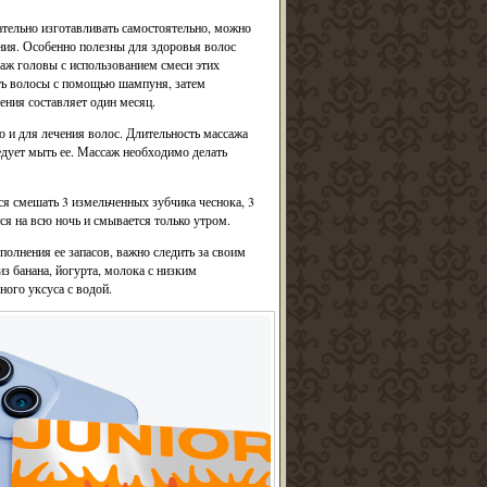
ательно изготавливать самостоятельно, можно
ения. Особенно полезны для здоровья волос
саж головы с использованием смеси этих
ть волосы с помощью шампуня, затем
ния составляет один месяц.
о и для лечения волос. Длительность массажа
едует мыть ее. Массаж необходимо делать
ся смешать 3 измельченных зубчика чеснока, 3
тся на всю ночь и смывается только утром.
олнения ее запасов, важно следить за своим
з банана, йогурта, молока с низким
ого уксуса с водой.