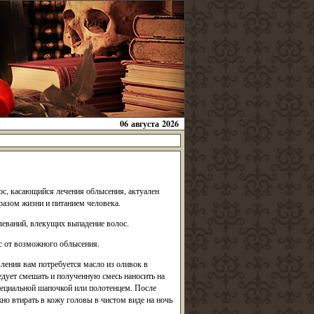
06 августа 2026
с, касающийся лечения облысения, актуален
бразом жизни и питанием человека.
леваний, влекущих выпадение волос.
с от возможного облысения.
вления вам потребуется масло из оливок в
ледует смешать и полученную смесь наносить на
пециальной шапочкой или полотенцем. После
 втирать в кожу головы в чистом виде на ночь