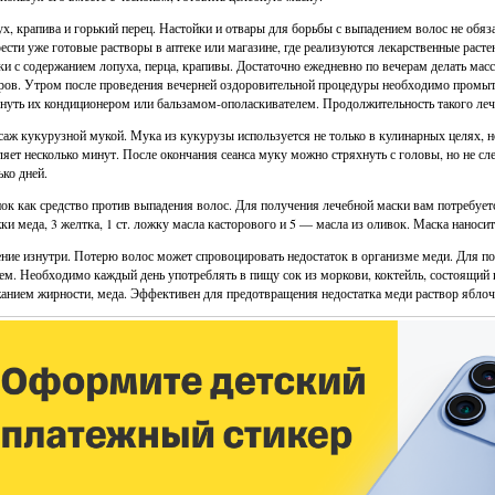
ух, крапива и горький перец. Настойки и отвары для борьбы с выпадением волос не обяз
ести уже готовые растворы в аптеке или магазине, где реализуются лекарственные раст
ки с содержанием лопуха, перца, крапивы. Достаточно ежедневно по вечерам делать мас
ров. Утром после проведения вечерней оздоровительной процедуры необходимо промы
нуть их кондиционером или бальзамом-ополаскивателем. Продолжительность такого лече
саж кукурузной мукой. Мука из кукурузы используется не только в кулинарных целях, н
ляет несколько минут. После окончания сеанса муку можно стряхнуть с головы, но не сл
ько дней.
нок как средство против выпадения волос. Для получения лечебной маски вам потребует
жки меда, 3 желтка, 1 ст. ложку масла касторового и 5 — масла из оливок. Маска наноси
ение изнутри. Потерю волос может спровоцировать недостаток в организме меди. Для поп
ем. Необходимо каждый день употреблять в пищу сок из моркови, коктейль, состоящий и
анием жирности, меда. Эффективен для предотвращения недостатка меди раствор яблочн