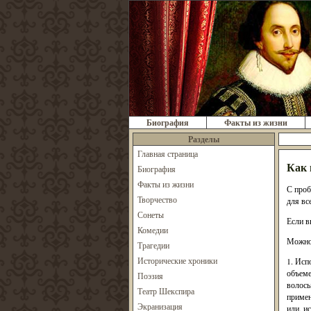
Биография
Факты из жизни
Разделы
Главная страница
Как 
Биография
Факты из жизни
С проб
Творчество
для вс
Сонеты
Если в
Комедии
Можно 
Трагедии
Исторические хроники
1. Исп
объеме
Поэзия
волосы
Театр Шекспира
примен
Экранизация
или, и