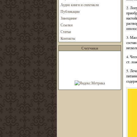
Аудио книги и спектакли
2. Лоп
Публикации
приобр
Завещание
настой
раство
Ссылки
ополос
Статьи
3. Мас
Контакты
состав
нескол
Счетчики
4. Чес
ст. ло
5. Леч
питани
содерж