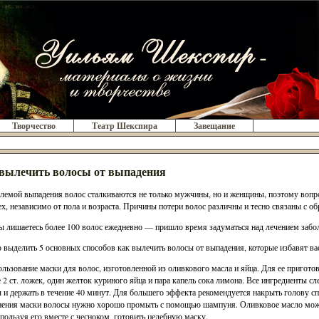
Творчество
Театр Шекспира
Завещание
вылечить волосы от выпадения
лемой выпадения волос сталкиваются не только мужчины, но и женщины, поэтому вопро
ех, независимо от пола и возраста. Причины потери волос различны и тесно связаны с о
ы лишаетесь более 100 волос ежедневно — пришло время задуматься над лечением забо
выделить 5 основных способов как вылечить волосы от выпадения, которые избавят ва
ользование маски для волос, изготовленной из оливкового масла и яйца. Для ее пригото
 2 ст. ложек, один желток куриного яйца и пара капель сока лимона. Все ингредиенты с
 и держать в течение 40 минут. Для большего эффекта рекомендуется накрыть голову с
ения маски волосы нужно хорошо промыть с помощью шампуня. Оливковое масло можно
спользуя его вместе с чесноком, готовить целебную маску.