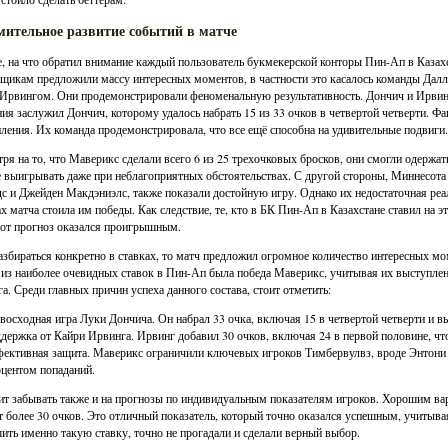
мительное развитие событий в матче
, на что обратил внимание каждый пользователь букмекерской конторы Пин-Ап в Казахс
щикам предложили массу интересных моментов, в частности это касалось команды Далл
Ирвингом. Они продемонстрировали феноменальную результативность. Дончич и Ирвинг 
ия заслужил Дончич, которому удалось набрать 15 из 33 очков в четвертой четверти. Фа
ления. Их команда продемонстрировала, что все ещё способна на удивительные подвиги.
ря на то, что Маверикс сделали всего 6 из 25 трехочковых бросков, они смогли одержать
 выигрывать даже при неблагоприятных обстоятельствах. С другой стороны, Миннесота
с и Джейден Макдэниэлс, также показали достойную игру. Однако их недостаточная ре
х матча стоила им победы. Как следствие, те, кто в БК Пин-Ап в Казахстане ставил на это
тот прогноз оказался проигрышным.
азбираться конкретно в ставках, то матч предложил огромное количество интересных м
из наиболее очевидных ставок в Пин-Ап была победа Маверикс, учитывая их выступлен
а. Среди главных причин успеха данного состава, стоит отметить:
восходная игра Луки Дончича. Он набрал 33 очка, включая 15 в четвертой четверти и 
держка от Кайри Ирвинга. Ирвинг добавил 30 очков, включая 24 в первой половине, чт
ективная защита. Маверикс ограничили ключевых игроков Тимбервулвз, вроде Энтони Э
центом попаданий.
ит забывать также и на прогнозы по индивидуальным показателям игроков. Хорошим вар
т более 30 очков. Это отличный показатель, который точно оказался успешным, учитывая
ить именно такую ставку, точно не прогадали и сделали верный выбор.