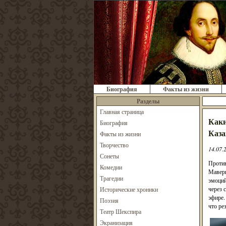
Биография
Факты из жизни
Разделы
Главная страница
Каки
Биография
Каза
Факты из жизни
Творчество
14.07.
Сонеты
Против
Комедии
Мавери
Трагедии
эмоций
через 
Исторические хроники
эфире.
Поэзия
что ре
Театр Шекспира
Экранизация