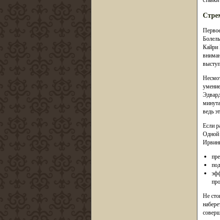
Стре
Первое
Болель
Кайри 
вниман
выступ
Несмот
умение
Эдвард
минута
ведь э
Если р
Одной 
Ирвинг
пре
под
эфф
про
Не сто
набере
соверш