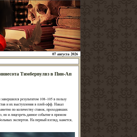
07 августа 2026
иннесота Тимбервулвз в Пин-Ап
завершился результатом 108–105 в пользу
тав и их выступления в плей-офф. Накал
заметно по количеству ставок, проходивших
з, но и лицезреть данное событие в прямом
больных экспертов. На первый взгляд, кажется,