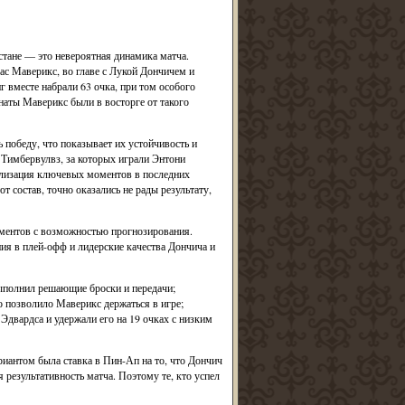
тане — это невероятная динамика матча.
ас Маверикс, во главе с Лукой Дончичем и
вместе набрали 63 очка, при том особого
наты Маверикс были в восторге от такого
 победу, что показывает их устойчивость и
 Тимбервулвз, за которых играли Энтони
ализация ключевых моментов в последних
т состав, точно оказались не рады результату,
оментов с возможностью прогнозирования.
ия в плей-офф и лидерские качества Дончича и
выполнил решающие броски и передачи;
о позволило Маверикс держаться в игре;
двардса и удержали его на 19 очках с низким
иантом была ставка в Пин-Ап на то, что Дончич
 результативность матча. Поэтому те, кто успел