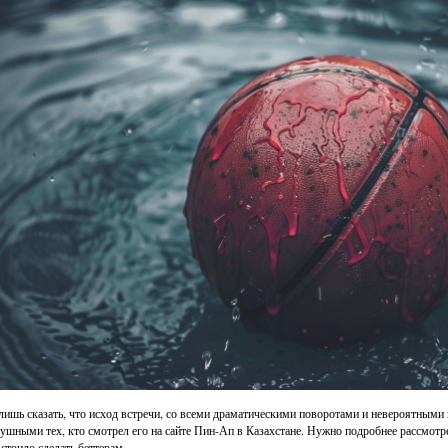
лишь сказать, что исход встречи, со всеми драматическими поворотами и невероятным
ушными тех, кто смотрел его на сайте Пин-Ап в Казахстане. Нужно подробнее рассмотре
 стоило сделать беттерам.