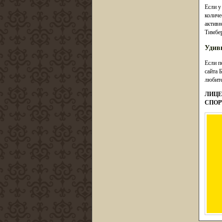
Если у
количе
активн
Тимбер
Удив
Если п
сайта 
любите
ЛИЦЕ
СПОР