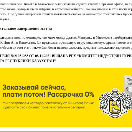
 пользователей Пин-Ап в Казахстане было желание сделать ставку в прямом эфире, то л
ство очков, которые были набраны в четвертой четверти. Так как именно в этой части
ость. Еще одной интересной ставкой могла быть ставка на количество трехочковых брос
вулвз.
ительное завершение матча
одводить итог, то очевидно, что матч между Даллас Маверикс и Миннесота Тимбервулв
БК Пин-Ап в Казахстане. Он предложил зрелищную игру, наполненную драматизмом и
лей ставок этот матч также был богат на возможности, предлагая множество вариантов 
НЗИЯ №21031283 ОТ 08.11.2021 ВЫДАНА РГУ "КОМИТЕТ ИНДУСТРИИ ТУ
ТА РЕСПУБЛИКИ КАЗАХСТАН"