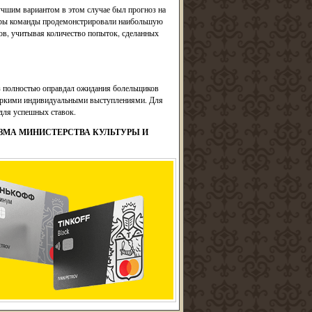
учшим вариантом в этом случае был прогноз на
 игры команды продемонстрировали наибольшую
ков, учитывая количество попыток, сделанных
з полностью оправдал ожидания болельщиков
 яркими индивидуальными выступлениями. Для
для успешных ставок.
РИЗМА МИНИСТЕРСТВА КУЛЬТУРЫ И