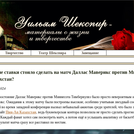
Творчество
Театр Шекспира
Завещание
е ставки стоило сделать на матч Даллас Маверикс против М
хстан?
2024
остояние Даллас Маверикс против Миннесота Тимбервулвз было просто невероятным и 
кс. Ожидания к этому матчу были построены высокие, особенно учитывая звездный сос
 во время западной конференции вызвал небывалый ажиотаж среди зрителей, что было 
сайт
Пин-Ап Казахстан
, ведь букмекерская контора позволила не просто сделать прогно
 Каждый фанат хотел сам посмотреть матч, а потом ещё и услышать аналитику от баскет
зультат матча сразу все расставил по местам.