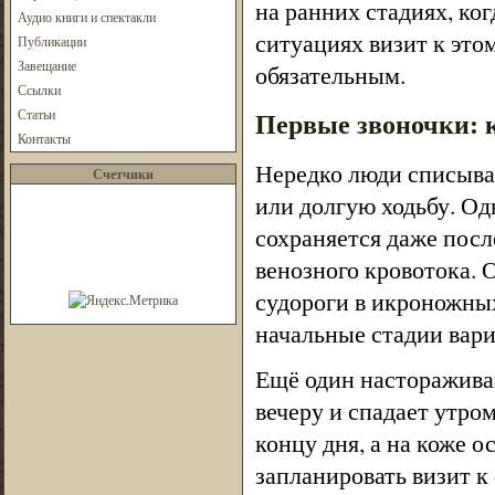
на ранних стадиях, ко
Аудио книги и спектакли
ситуациях визит к это
Публикации
Завещание
обязательным.
Ссылки
Статьи
Первые звоночки: 
Контакты
Нередко люди списываю
Счетчики
или долгую ходьбу. О
сохраняется даже посл
венозного кровотока.
судороги в икроножны
начальные стадии вари
Ещё один насторажива
вечеру и спадает утром
концу дня, а на коже 
запланировать визит к