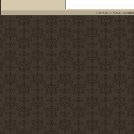
Copyright ©
Уильям Шекспи