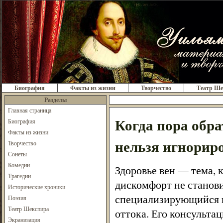
Биография
Факты из жизни
Творчество
Театр Ше
Разделы
Главная страница
Когда пора обра
Биография
Факты из жизни
нельзя игнорир
Творчество
Сонеты
Комедии
Здоровье вен — тема, 
Трагедии
дискомфорт не станов
Исторические хроники
специализирующийся н
Поэзия
Театр Шекспира
оттока. Его консульта
Экранизация