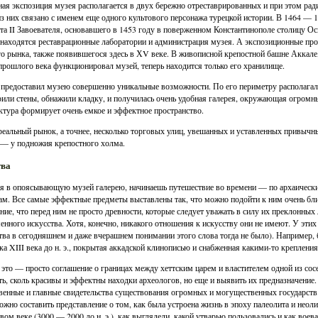
ая экспозиция музея располагается в двух бережно отреставрированных и при этом рад
з них связано с именем еще одного культового персонажа турецкой истории. В 1464 — 
а II Завоевателя, основавшего в 1453 году в поверженном Константинополе столицу Ос
 находятся реставрационные лаборатории и администрация музея. А экспозиционные про
о рынка, также появившегося здесь в ХV веке. В живописной крепостной башне Аккале, 
прошлого века функционировал музей, теперь находится только его хранилище.
предоставил музею совершенно уникальные возможности. По его периметру располагали
или стены, обнажили кладку, и получилась очень удобная галерея, окружающая огромны
ктура формирует очень емкое и эффектное пространство.
реальный рынок, а точнее, несколько торговых улиц, увешанных и уставленных привыч
— у подножия крепостного холма.
тва
я в опоясывающую музей галерею, начинаешь путешествие во времени — по архаическ
ам. Все самые эффектные предметы выставлены так, что можно подойти к ним очень бли
ие, что перед ним не просто древности, которые следует уважать в силу их преклонных 
енного искусства. Хотя, конечно, никакого отношения к искусству они не имеют. У этих
тва в сегодняшнем и даже вчерашнем понимании этого слова тогда не было). Например,
ка XIII века до н. э., покрытая аккадской клинописью и снабженная какими-то креплени
 это — просто соглашение о границах между хеттским царем и властителем одной из сос
ть, сколь красивы и эффектны находки археологов, но еще и выявить их предназначение. 
венные и главные свидетельства существования огромных и могущественных государств.
ожно составить представление о том, как была устроена жизнь в эпоху палеолита и неол
вом веке (3000 — 2000 до н. э.), как выглядели, какой утварью пользовались и как воева