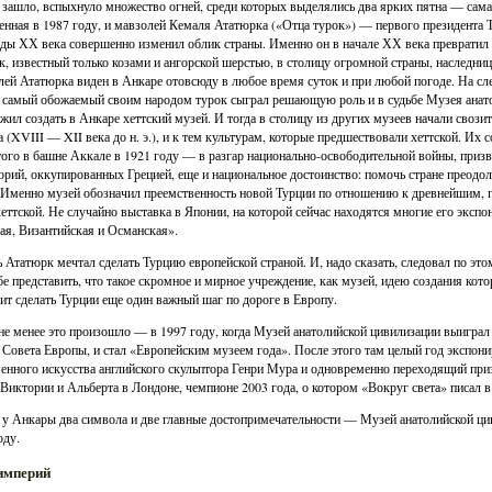
 зашло, вспыхнуло множество огней, среди которых выделялись два ярких пятна — сама
енная в 1987 году, и мавзолей Кемаля Ататюрка («Отца турок») — первого президента 
оды ХХ века совершенно изменил облик страны. Именно он в начале ХХ века превратил 
к, известный только козами и ангорской шерстью, в столицу огромной страны, наследн
ей Ататюрка виден в Анкаре отовсюду в любое время суток и при любой погоде. На сл
 самый обожаемый своим народом турок сыграл решающую роль и в судьбе Музея анато
жил создать в Анкаре хеттский музей. И тогда в столицу из других музеев начали свозит
а (XVIII — XII века до н. э.), и к тем культурам, которые предшествовали хеттской. Их 
ого в башне Аккале в 1921 году — в разгар национально-освободительной войны, приз
орий, оккупированных Грецией, еще и национальное достоинство: помочь стране преодо
 Именно музей обозначил преемственность новой Турции по отношению к древнейшим,
хеттской. Не случайно выставка в Японии, на которой сейчас находятся многие его экспо
ая, Византийская и Османская».
 Ататюрк мечтал сделать Турцию европейской страной. И, надо сказать, следовал по этом
бе представить, что такое скромное и мирное учреждение, как музей, идею создания котор
ит сделать Турции еще один важный шаг по дороге в Европу.
не менее это произошло — в 1997 году, когда Музей анатолийской цивилизации выигра
 Совета Европы, и стал «Европейским музеем года». После этого там целый год экспон
енного искусства английского скульптора Генри Мура и одновременно переходящий приз 
Виктории и Альберта в Лондоне, чемпионе 2003 года, о котором «Вокруг света» писал в 
 у Анкары два символа и две главные достопримечательности — Музей анатолийской ц
оду.
империй