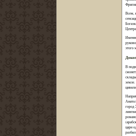
Фригии 
Всем, 
сенсац
Богазк
Центра
Именно
руково
этого 
Докоп
В подв
(монет
склады
земле.
цивили
Наприм
Анатол
город 
лингви
романс
(арабс
цари о
разбил