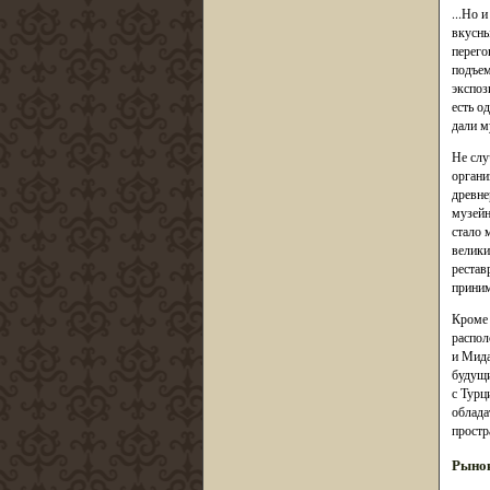
...Но 
вкусны
перего
подъем
экспоз
есть о
дали м
Не слу
органи
древне
музейн
стало 
велики
рестав
приним
Кроме 
распол
и Мида
будущи
с Турц
облада
простр
Рыно