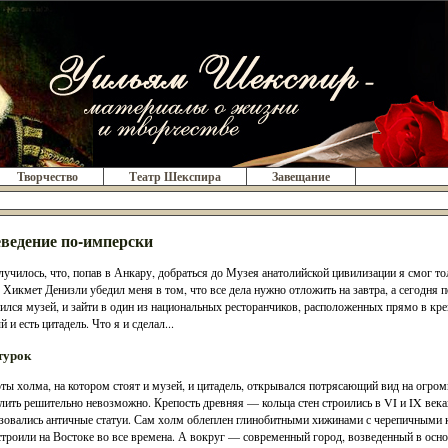
Творчество
Театр Шекспира
Завещание
ведение по-имперски
лучилось, что, попав в Анкару, добраться до Музея анатолийской цивилизации я смог то
 Хикмет Денизли убедил меня в том, что все дела нужно отложить на завтра, а сегодня п
ился музей, и зайти в один из национальных ресторанчиков, расположенных прямо в креп
 и есть цитадель. Что я и сделал...
турок
ты холма, на котором стоят и музей, и цитадель, открывался потрясающий вид на огром
лить решительно невозможно. Крепость древняя — кольца стен строились в VI и IX веках
зовались античные статуи. Сам холм облеплен глинобитными хижинами с черепичным
строили на Востоке во все времена. А вокруг — современный город, возведенный в осн