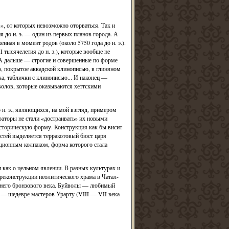
, от которых невозможно оторваться. Так и
 до н. э. — один из первых планов города. А
нная в момент родов (около 5750 года до н. э.).
тысячелетия до н. э.), которые вообще не
 А дальше — строгие и совершенные по форме
, покрытое аккадской клинописью, в глиняном
ка, таблички с клинописью... И наконец —
йволов, которые оказываются хеттскими
 н. э., являющихся, на мой взгляд, примером
раторы не стали «достраивать» их новыми
сторическую форму. Конструкция как бы висит
остей выделяется терракотовый бюст царя
ционным колпаком, форма которого стала
как о цельном явлении. В разных культурах и
еконструкции неолитического храма в Чатал-
ннего бронзового века. Буйволы — любимый
 — шедевре мастеров Урарту (VIII — VII века