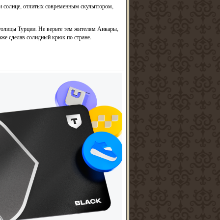
 солнце, отлитых современным скульптором,
толицы Турции. Не верьте тем жителям Анкары,
аже сделав солидный крюк по стране.