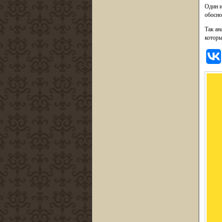
Один и
обосно
Так ан
которы