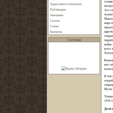
солнце
Аудио книги и спектакли
постро
Публикации
30-е г
челове
Завещание
Мавзол
Ссылки
мире и
Статьи
предло
царств
Контакты
открыт
Счетчики
террит
войне.
всего 
Хеттск
Кемаль
мог се
позвол
И тем 
эгидой
соврем
Музее 
Теперь
1938 г
Дети 