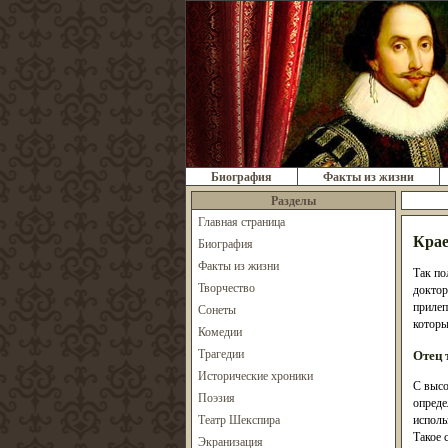
Биография
Факты из жизни
Разделы
Главная страница
Крае
Биография
Факты из жизни
Так по
Творчество
доктор
прилеп
Сонеты
который
Комедии
Трагедии
Отец 
Исторические хроники
С высо
Поэзия
опреде
Театр Шекспира
исполь
Такое 
Экранизация