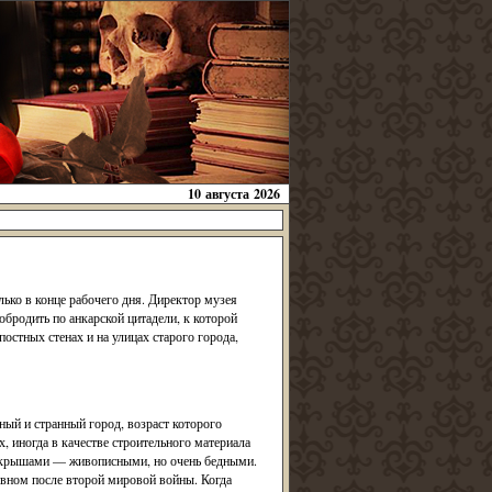
10 августа 2026
лько в конце рабочего дня. Директор музея
обродить по анкарской цитадели, к которой
остных стенах и на улицах старого города,
ный и странный город, возраст которого
, иногда в качестве строительного материала
и крышами — живописными, но очень бедными.
овном после второй мировой войны. Когда