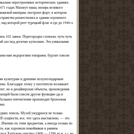
икально перестроенных исторических зданиях.
1471 годах Махмут-паша, визирь великого
манской империи, построил форт, в котором
странства разместились в здании огромного
над которой реет турецкий флаг и где до 1940-х
сь 102 лавки. Перегородки сломали, чуть-чуть
й зал под десятью куполами. Эта уникальная
ными нам недорогими товарами, бурлит совсем
им культурам и древним полулегендарным
зко. Благодаря этому у посетителя возникает
лет, но и дизайнерские объекты, произведения
 вещей были совсем другие функции (да и
 большое впечатление производит бронзовая
ями.
едних земель. Музей умудрился не только
В сущности, все, что здесь выставлено, — это
 Именно по этим предметам, а иногда только по
ита, как хоронили покойников в раннем
ли в Хеттском царстве (1800 — 1200 до н. э.), во