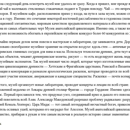
и на следующий день осмотреть музей мне удалось не сразу. Когда я пришел, мне прежд
й чай в маленьких стеклянных стаканчиках подают в Турции повсюду. Чай — это непре
воров. В музейном кафе, расположенном прямо у входа, на пути в залы музея, можно сп
а в гору. Именно это сочетание некоторой восточной расслабленности и гедонизма (попит
иционной элегантностью, мировым качеством предъявляемого материала и абсолютно 
дна из самых обаятельных черт Музея анатолийской цивилизации. Именно она, а также вн
узею возможность обогнать в европейском музейном конкурсе более 60 конкурентов из 2
чайно первым делом меня повели в мастерские и лаборатории, где занимаются дети. Доро
зовано своеобразное музейное хранение на открытом воздухе: вдоль стен — античные 
римских глиняных сосудов для вина и масла. Используя технологии древних, дети ткут 
ых объектов, чеканят древнеримские монеты, рисуют — то есть моделируют жизнь людей
музейным экспонатом. Так музей множит число людей, которые через изготовленные им
ми цивилизациями древности — Хеттским и Фригийским царствами, Римской и Византи
рации и консервации и размахом археологических раскопок, которые проводятся по всей
ают участие японские, американские и канадские специалисты. Раскопки — почти всенар
того, музей организует новые лаборатории, проводит концерты и лекции по всей стране.
оженной недалеко от Анкары древней столице Фригии — городе Гордионе. Именно здесь в
с. Первый прославился тем, что придумал узел, соединявший ярмо и дышло его повозки,
й повелитель всей Азии. Александр Македонский разрешил проблему радикально: разруб
ией Кемаль Ататюрк). Царь Мидас — тот самый легендарный несчастный богач, прикосно
тель ослиных ушей, которыми его наградил бог Аполлон. Музей анатолийской цивилиза
анство, прибирая к рукам и тем самым включая в реальную историю самые знаменитые
к