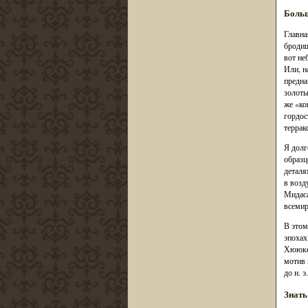
Больш
Главна
бродиш
вот не
Или, н
предна
золоты
же «ко
гордос
террак
Я долг
образц
деталя
в возд
Мидаса
всемир
В этом
эпохах
Хююке,
мотив 
до н. э.
Знать