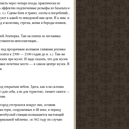
асть через четыре входа, практически из
ь эффектно подсвеченные рельефы из базальта и
.). Сцены боев и трапез, охоты и погребений...
ют к какой-то неведомой нам цели. И к ним, и
 и колесниц, стрелы, копья и бороды воинов,
й Ататюрка. Там на плитах из песчаника
тавители интеллигенции...
м под прозрачным колпаком глиняная реплика
ится к 2300 — 2100 годам до н. э.). Там же
ких при музее. И надо сказать, что для музея
акое почетное место — в самом центре музея. В
я.
од открытым небом. Здесь, как и на склонах
(для себя, а не для туристов), тачают сапоги —
лам.
 город отстроился вокруг них, оставив
и терм, сооруженных в III веке, в период
 автобусной станции возвышается настоящий
риальной табличке, «в 362 году по случаю