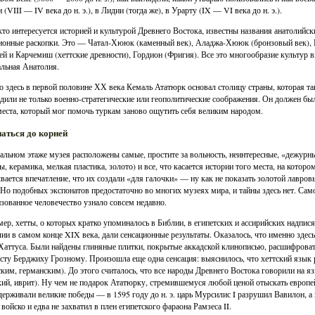
(VIII — IV века до н. э.), в Лидии (тогда же), в Урарту (IX — VI века до н. э.).
кто интересуется историей и культурой Древнего Востока, известны названия анатолийс
ионные раскопки. Это — Чатал-Хююк (каменный век), Аладжа-Хююк (бронзовый век), К
ей и Карчемиш (хеттские древности), Гордион (Фригия). Все это многообразие культур 
льная Анатолия.
 здесь в первой половине ХХ века Кемаль Ататюрк основал столицу страны, которая так
дили не только военно-стратегические или геополитические соображения. Он должен б
места, который мог помочь туркам заново ощутить себя великим народом.
аться до корней
альном этаже музея расположены самые, простите за вольность, неинтересные, «дежурн
ы, керамика, мелкая пластика, золото) и все, что касается истории того места, на котор
вается впечатление, что их создали «для галочки» — ну как не показать золотой лавровы
 Но подобных экспонатов предостаточно во многих музеях мира, и тайны здесь нет. Само
зованное человечество узнало совсем недавно.
ер, хетты, о которых кратко упоминалось в Библии, в египетских и ассирийских надпис
ии в самом конце XIX века, дали сенсационные результаты. Оказалось, что именно здесь
Хаттуса. Были найдены глиняные плитки, покрытые аккадской клинописью, расшифроват
сту Берджиху Грозному. Произошла еще одна сенсация: выяснилось, что хеттский язык
ким, германским). До этого считалось, что все народы Древнего Востока говорили на я
кий, иврит). Ну чем не подарок Ататюрку, стремившемуся любой ценой отыскать европе
держивали великие победы — в 1595 году до н. э. царь Мурсилис I разрушил Вавилон, а в
 войско и едва не захватил в плен египетского фараона Рамзеса II.