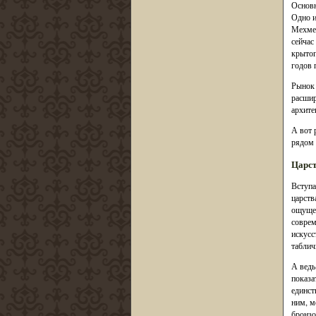
Основн
Одно и
Мехмет
сейчас
крытог
годов 
Рынок 
расшир
архите
А вот 
рядом 
Царс
Вступа
царств
ощущен
соврем
искусс
таблич
А ведь
показа
единст
ним, м
бронзо