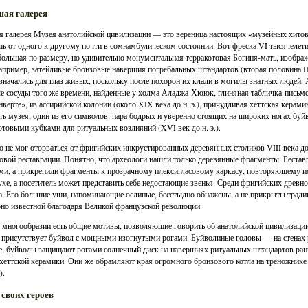
ая галерея
я галерея Музея анатолийской цивилизации — это вереница настоящих «музейных хитов»
ь от одного к другому почти в сомнамбулическом состоянии. Вот фреска VI тысячелетия
большая по размеру, но удивительно монументальная терракотовая Богиня-мать, изображе
апример, затейливые бронзовые навершия погребальных штандартов (вторая половина III 
значались для глаз живых, поскольку после похорон их клали в могилы знатных людей.
е сосуды того же времени, найденные у холма Аладжа-Хююк, глиняная табличка-письмо
нверте», из ассирийской колонии (около XIX века до н. э.), причудливая хеттская керами
ть музея, один из его символов: пара бодрых и уверенно стоящих на широких ногах бу
отовыми кубками для ритуальных возлияний (XVI век до н. э.).
о не мог оторваться от фригийских инкрустированных деревянных столиков VIII века до
овой реставрации. Понятно, что археологи нашли только деревянные фрагменты. Рестав
ми, а прикрепили фрагменты к прозрачному плексигласовому каркасу, повторяющему и
ухе, а посетитель может представить себе недостающие звенья. Среди фригийских древн
. Его большие уши, напоминающие ослиные, бесстыдно обнажены, а не прикрыты тради
но известной благодаря Великой французской революции.
 многообразии есть общие мотивы, позволяющие говорить об анатолийской цивилизации 
 присутствует буйвол с мощными изогнутыми рогами. Буйволиные головы — на стенах р
 буйволы защищают рогами солнечный диск на навершиях ритуальных штандартов ра
хеттской керамики. Они же обрамляют края огромного бронзового котла на треножнике
).
 своих героев