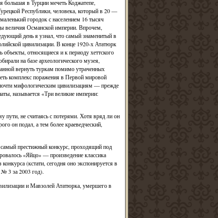
я большая в Турции мечеть Коджатепе,
Турецкой Республики, человека, который в 20 —
маленький городок с населением 16 тысяч
ицы величия Османской империи. Впрочем,
едующий день я узнал, что самый знаменитый в
лийской цивилизации. В конце 1920-х Ататюрк
ь объекты, относящиеся и к периоду хеттского
собирали на базе археологического музея,
ванной вернуть туркам помимо утраченных
леть комплекс поражения в Первой мировой
 почти мифологическим цивилизациям — прежде
наты, называется «Три великие империи:
у пути, не считаясь с потерями. Хотя вряд ли он
ого он подал, а тем более краеведческий,
л самый престижный конкурс, проходящий под
ировалось «Яйцо» — произведение классика
конкурса (кстати, сегодня оно экспонируется в
№ 3 за 2003 год).
ивилизации и Мавзолей Ататюрка, умершего в