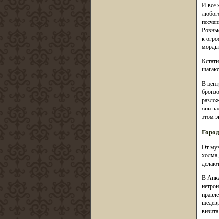
И все 
любого
песчан
Ровные
к огро
морды 
Кстати
шагают
В цент
бронзо
разлож
они ва
этом э
Город
От муз
холма,
делают
В Анка
нетрон
правле
шедевр
визита