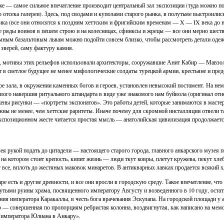
же — самое сильное впечатление производит центральный зал экспозиции (туда можно поп
 отсека галереи). Здесь, под сводами и куполами старого рынка, в полутьме выстроилис
ика (все они относятся к поздним хеттским и фригийским временам — X — IX века до н. э
 ряды воинов в пешем строю и на колесницах, сфинксы и жрецы — все они мерно шеству
мным базальтовым львам можно подойти совсем близко, чтобы рассмотреть детали одежд
зверей, саму фактуру камня.
, мотивы этих рельефов использовали архитекторы, сооружавшие Анит Кабир — Мавзоле
 в светлое будущее не менее мифологические солдаты турецкой армии, крестьяне и предс
ре зала, в окружении каменных богов и героев, установлен невысокий постамент. На не
вого навершия ритуального штандарта в виде уже знакомого нам буйвола (оригинал относ
ены рисунки — «портреты экспонатов». Это работы детей, которые занимаются в мастерс
жны не менее, чем хеттские раритеты. Иначе почему для скромной инсталляции отвели т
кспозиционном жесте читается простая мысль — анатолийская цивилизация продолжаетс
ея рукой подать до цитадели — настоящего старого города, главного анкарского музея п
 на котором стоит крепость, кипит жизнь — люди ткут ковры, плетут кружева, пекут хлеб 
 все, вплоть до жестяных маковок минаретов. В антикварных лавках продается всякий х
ре есть и другие древности, и все они вросли в городскую среду. Такое впечатление, что
утыми руины храма, посвященного императору Августу и возведенного в 10 году, остатк
ния императора Каракаллы, в честь бога врачевания Эскулапа. На городской площади у
 — совершенная по пропорциям ребристая колонна, воздвигнутая, как написано на мемо
 императора Юлиана в Анкару».