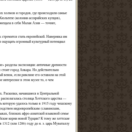
ких холмов и городов, где происходили самые
юльтепе (колонии ассирийских купцов),
вмещала в себя Малая Азия — точнее,
 стремится стать европейской. Наверняка им
ыл ощущать огромный культурный потенциал
ые» разделы экспозиции: античные древности
ом стоит город Анкара. Но действительно
й венок, если римляне его оставили на этой
е интересное в этом музее то, о чем
ях. Раскопки, начавшиеся в Центральной
 располагалась столица Хеттского царства —
ь которую удалось только в 1915 году чешскому
 родствен индоевропейским (славянским,
зыках, близких афро-азиатской языковой семье
йские корни новой Турции? К тому же хеттские
 1312 (или 1286) году до н. э. царь Муваталлу