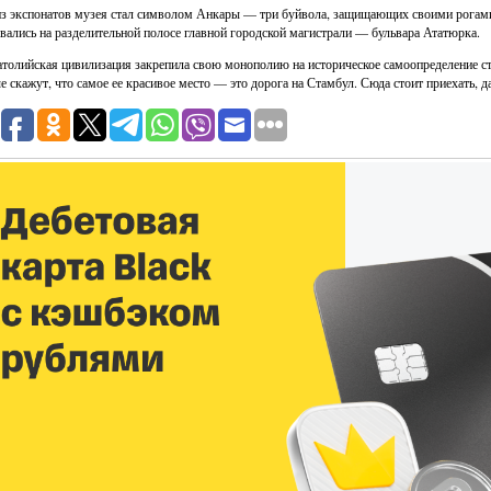
з экспонатов музея стал символом Анкары — три буйвола, защищающих своими рогами
вались на разделительной полосе главной городской магистрали — бульвара Ататюрка.
атолийская цивилизация закрепила свою монополию на историческое самоопределение с
е скажут, что самое ее красивое место — это дорога на Стамбул. Сюда стоит приехать, д