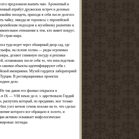
е всего предложили выпить чаю. Ароматный и
менный атрибут дружеских встреч и деловых
окойно посидеть, приходя в себя после долгого
ь чайку, никуда не торопясь) с европейской
европейским подходом к музейному развитию и
имательное отношение к тем, кто живет вокруг,
0 стран мира.
га туда ведет через обширный двор-сад, где
рельефы, на склоне холма — ряды огромных
ковры, делают глиняную посуду и реплики
, оставивших после себя то, что впоследствии
и самими объекты идентифицируют себя с
йской империями. Музей гордится лабораторией
 Турции. В реставрационных проектах
одное дело.
 Не так давно его филиал открылся в
 IX — VIII веках до н. э. царствовали Гордий
 распутать который, по преданию, мог только
ил узел мечом (очень похоже на то, что сделал
вение которого все обращало в золото, и
ции активно осваивает мифологическое
 мировые легенды.