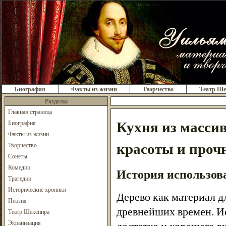
Биография
Факты из жизни
Творчество
Театр Ше
Разделы
Главная страница
Кухня из масси
Биография
Факты из жизни
красоты и проч
Творчество
Сонеты
Комедии
История использова
Трагедии
Исторические хроники
Дерево как материал д
Поэзия
древнейших времен. Ис
Театр Шекспира
Экранизация
достатка и хорошего в