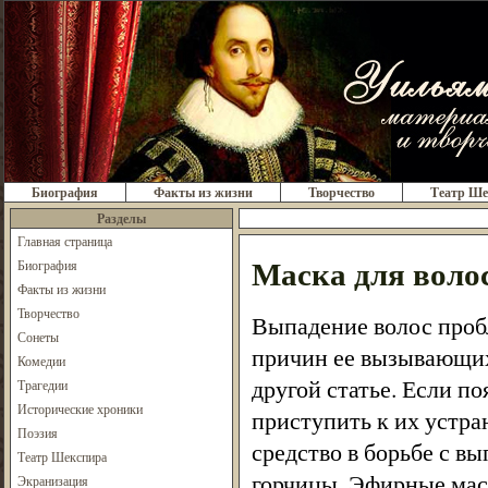
Биография
Факты из жизни
Творчество
Театр Ше
Разделы
Главная страница
Маска для воло
Биография
Факты из жизни
Творчество
Выпадение волос пробл
Сонеты
причин ее вызывающих,
Комедии
другой статье. Если п
Трагедии
Исторические хроники
приступить к их устра
Поэзия
средство в борьбе с в
Театр Шекспира
горчицы. Эфирные масл
Экранизация