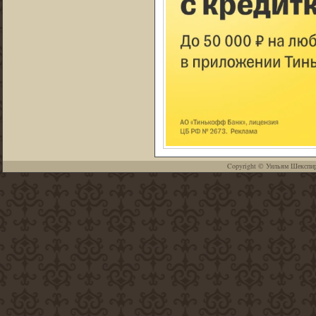
Copyright ©
Уильям Шекспи