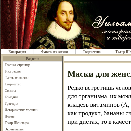
Биография
Факты из жизни
Творчество
Театр Ше
Разделы
Главная страница
Маски для женс
Биография
Факты из жизни
Творчество
Редко встретишь челов
Сонеты
для организма, их мож
Комедии
кладезь витаминов (A, 
Трагедии
Исторические хроники
как продукт, бананы 
Поэзия
при диетах, то в качес
Театр Шекспира
Экранизация