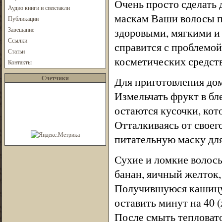
Очень просто сделать 
Аудио книги и спектакли
маскам Ваши волосы п
Публикации
Завещание
здоровыми, мягкими и
Ссылки
справится с проблемо
Статьи
косметических средств
Контакты
Счетчики
Для приготовления до
Измельчать фрукт в бл
остаются кусочки, кот
Отталкиваясь от своег
питательную маску для
Сухие и ломкие волос
банан, яичный желток,
Получившуюся кашицу 
оставить минут на 40 (
После смыть тепловато