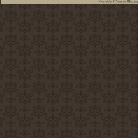
Copyright ©
Уильям Шекспи