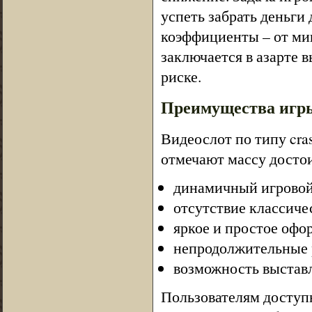
успеть забрать деньги
коэффициенты – от мин
заключается в азарте 
риске.
Преимущества игры
Видеослот по типу cra
отмечают массу досто
динамичный игровой
отсутствие классиче
яркое и простое офо
непродолжительные 
возможность выставл
Пользователям доступн