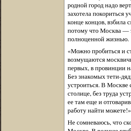
родной город надо верт
захотела покориться уча
конце концов, взбила 
потому что Москва — э
полноценной жизнью.
«Можно пробиться и ст
возмущаются москвичи,
первых, в провинции н
Без знакомых тети-дяд
устроиться. В Москве 
столице, без труда ус
ее там еще и отговари
работу найти можете!»
Не сомневаюсь, что ск
Москве. В родную глуб