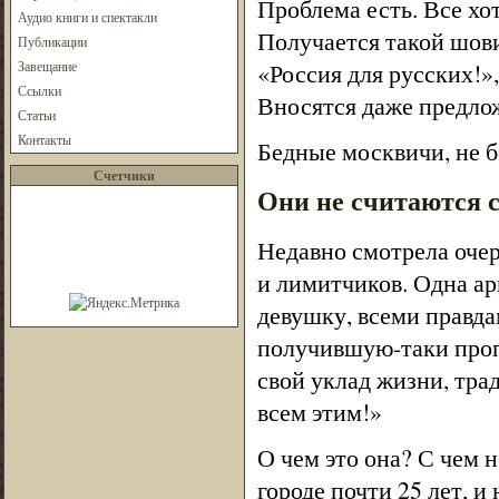
Проблема есть. Все хо
Аудио книги и спектакли
Получается такой шов
Публикации
Завещание
«Россия для русских!»
Ссылки
Вносятся даже предлож
Статьи
Контакты
Бедные москвичи, не б
Счетчики
Они не считаются с
Недавно смотрела оче
и лимитчиков. Одна ар
девушку, всеми правд
получившую-таки пропи
свой уклад жизни, тра
всем этим!»
О чем это она? С чем 
городе почти 25 лет, и