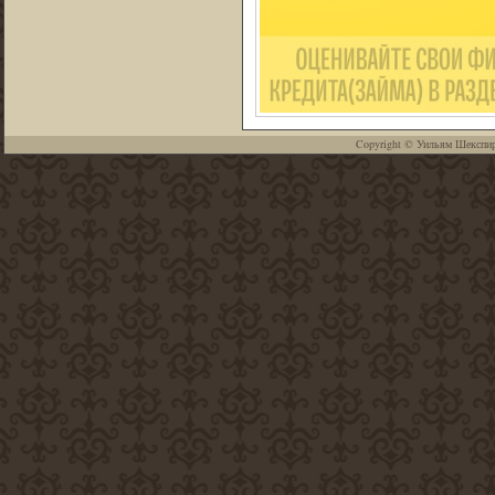
Copyright ©
Уильям Шекспи