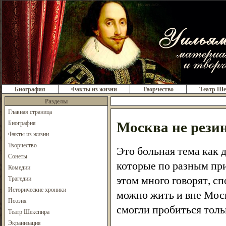
Биография
Факты из жизни
Творчество
Театр Ше
Разделы
Главная страница
Москва не рези
Биография
Факты из жизни
Творчество
Это больная тема как 
Сонеты
которые по разным при
Комедии
этом много говорят, сп
Трагедии
Исторические хроники
можно жить и вне Моск
Поэзия
смогли пробиться тольк
Театр Шекспира
Экранизация