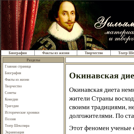
Биография
Факты из жизни
Творчество
Театр Ше
Разделы
Главная страница
Окинавская дие
Биография
Факты из жизни
Творчество
Окинавская диета немн
Сонеты
жители Страны восход
Комедии
своими традициями, не
Трагедии
Исторические хроники
долгожителями. По ста
Поэзия
Театр Шекспира
Этот феномен ученые 
Экранизация