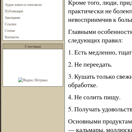
Кроме того, люди, пр
Аудио книги и спектакли
практически не болею
Публикации
Завещание
невосприимчив к боль
Ссылки
Главными особенностя
Статьи
Контакты
следующих правил:
Счетчики
1. Есть медленно, тща
2. Не переедать.
3. Кушать только свеж
обработке.
4. Не солить пищу.
5. Получать удовольст
Основными продуктами
— кальмары, моллюски,