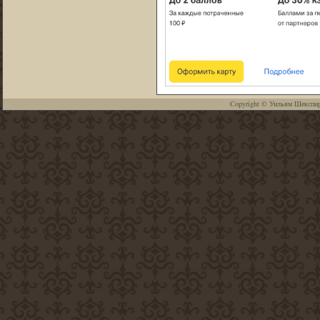
Copyright ©
Уильям Шекспи