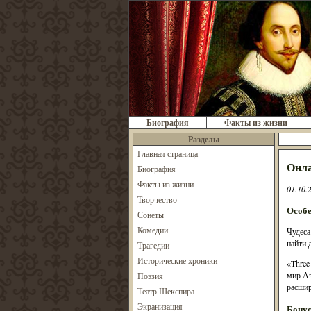
Биография
Факты из жизни
Разделы
Главная страница
Онла
Биография
Факты из жизни
01.10.
Творчество
Особе
Сонеты
Комедии
Чудеса
найти 
Трагедии
Исторические хроники
«Three
мир Аз
Поэзия
расшир
Театр Шекспира
Экранизация
Бонус