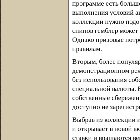
программе есть больш
выполнения условий ак
коллекции нужно подо
спинов гемблер может в
Однако призовые потр
правилам.
Вторым, более популяр
демонстрационном реж
без использования соб
специальной валюты. Б
собственные сбережени
доступно не зарегист
Выбрав из коллекции и
и открывает в новой в
ставки и вращаются в