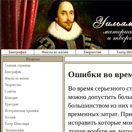
Биография
Факты из жизни
Творчество
Театр Ше
Разделы
Главная страница
Ошибки во врем
Биография
Факты из жизни
Творчество
Во время серьезного с
Сонеты
можно допустить боль
Комедии
большинством из них 
Трагедии
Исторические хроники
временных затрат. Пр
Поэзия
исправить которые мо
Театр Шекспира
лучше вообще не допус
Экранизация