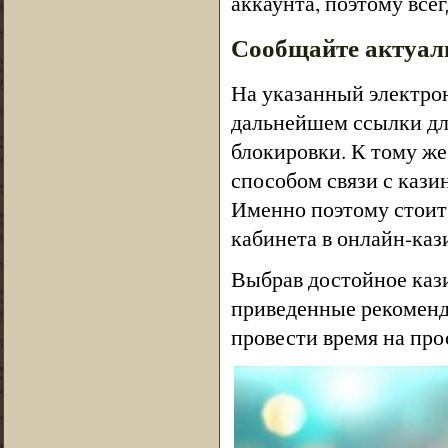
аккаунта, поэтому все
Сообщайте актуал
На указанный электрон
дальнейшем ссылки для
блокировки. К тому ж
способом связи с кази
Именно поэтому стоит 
кабинета в онлайн-кази
Выбрав достойное кази
приведенные рекоменд
провести время на про