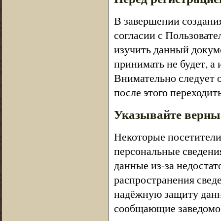
В завершении создания
согласии с Пользовате
изучить данный докуме
принимать не будет, а
Внимательно следует о
после этого переходит
Указывайте верны
Некоторые посетител
персональные сведения
данные из-за недостат
распространения сведе
надёжную защиту данны
сообщающие заведомо 